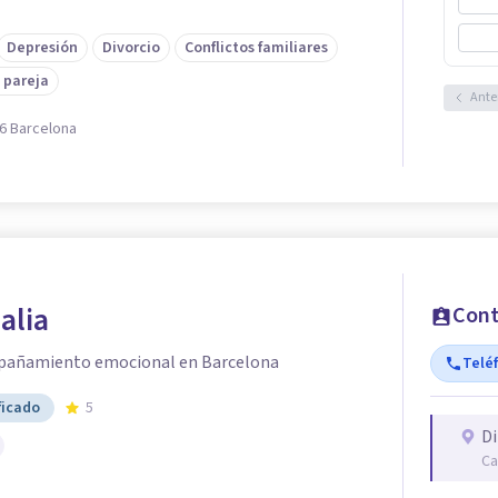
Depresión
Divorcio
Conflictos familiares
 pareja
Ante
06 Barcelona
alia
Cont
mpañamiento emocional en Barcelona
Telé
ficado
5
Di
Ca