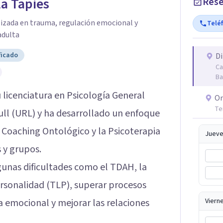
la Tapies
Rese
lizada en trauma, regulación emocional y
Telé
adulta
ficado
Di
Ca
Ba
licenciatura en Psicología General
On
Te
ull (URL) y ha desarrollado un enfoque
 Coaching Ontológico y la Psicoterapia
Jueve
 y grupos.
lgunas dificultades como el TDAH, la
personalidad (TLP), superar procesos
a emocional y mejorar las relaciones
Viern