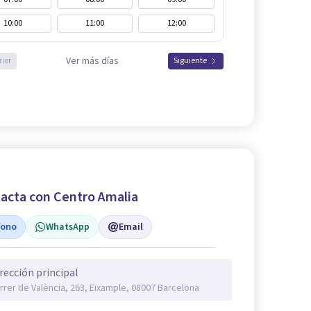
10:00
11:00
12:00
Ver más días
rior
Siguiente
acta con Centro Amalia
fono
WhatsApp
Email
rección principal
rrer de València, 263, Eixample, 08007 Barcelona