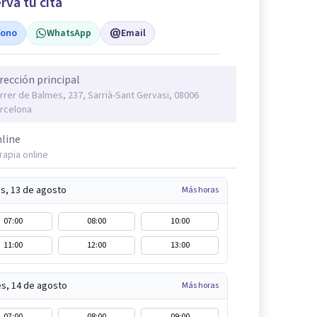
rva tu cita
fono
WhatsApp
Email
rección principal
rrer de Balmes, 237, Sarrià-Sant Gervasi, 08006
rcelona
line
rapia online
s, 13 de agosto
Más horas
07:00
08:00
10:00
11:00
12:00
13:00
es, 14 de agosto
Más horas
07:00
08:00
09:00