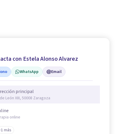
acta con Estela Alonso Alvarez
fono
WhatsApp
Email
rección principal
 de León XIII, 50008 Zaragoza
line
rapia online
+1 más