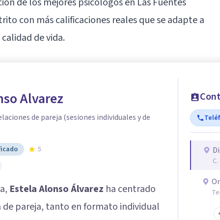
ción de los mejores psicólogos en Las Fuentes
strito con más calificaciones reales que se adapte a
calidad de vida.
nso Alvarez
Cont
elaciones de pareja (sesiones individuales y de
Telé
ficado
5
Di
C.
On
ca,
Estela Alonso Álvarez
ha centrado
Te
a de pareja, tanto en formato individual