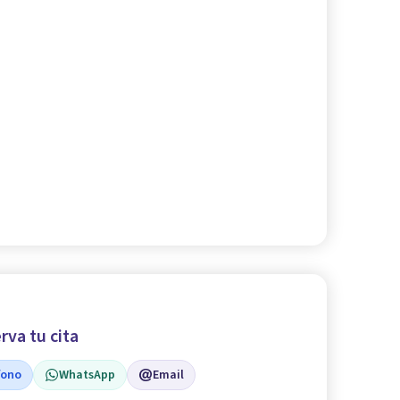
rva tu cita
fono
WhatsApp
Email