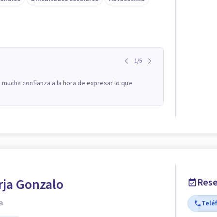
1
/
5
 mucha confianza a la hora de expresar lo que
rja Gonzalo
Rese
a
Telé