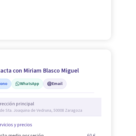
acta con Miriam Blasco Miguel
fono
WhatsApp
Email
rección principal
 de Sta. Joaquina de Vedruna, 50008 Zaragoza
rvicios y precios
sto medio por sesión
60 €