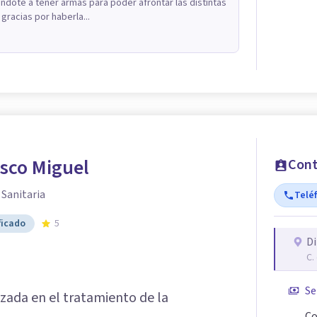
ándote a tener armas para poder afrontar las distintas
gracias por haberla...
sco Miguel
Cont
 Sanitaria
Telé
ficado
5
Di
C.
Se
izada en el tratamiento de la
Co