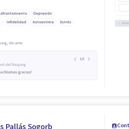
 afrontamiento
Depresión
s
Infidelidad
Autoestima
Estrés
Ante
peig, Alicante
1
/
2
ent del Raspeig
uchísimas gracias!
s Pallás Sogorb
Cont