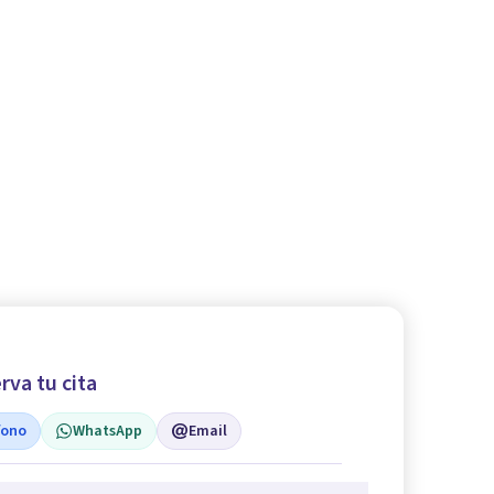
rva tu cita
fono
WhatsApp
Email