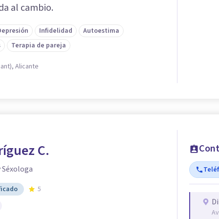
da al cambio.
Depresión
Infidelidad
Autoestima
s
Terapia de pareja
ant), Alicante
ríguez C.
Cont
y Séxologa
Telé
ficado
5
Di
Av