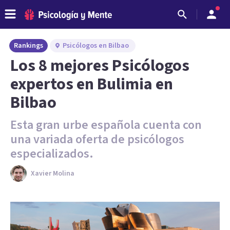
Rankings
Psicólogos en Bilbao
Los 8 mejores Psicólogos
expertos en Bulimia en
Bilbao
Esta gran urbe española cuenta con
una variada oferta de psicólogos
especializados.
Xavier Molina