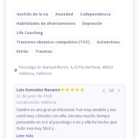
Gestión de la ira
Ansiedad
Codependencia
Habilidades de afrontamiento
Depresión
Life Coaching
Trastorno obsesivo-compulsivo (TOC)
Autoestima
Estrés
Traumas
Passatge Dr. Bartual Moret, 4, El Pla del Real, 46010
València, Valencia
Luis Gonzalez Navarro
1
/
2
11 de junio de 2026
Localización:
València
Sandra es una gran profesional. Fue muy amable y me
sentí muy cómodo con ella. Llevaba mucho tiempo
pensando en si ir al psicologo o no y ella ha hecho que
todo sea muy fácil y...
Leer más