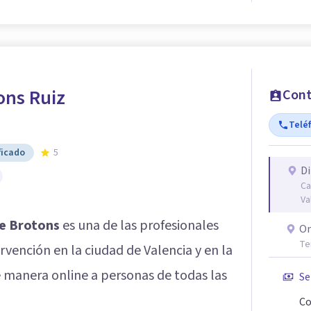
ons Ruiz
Cont
Telé
ficado
5
Di
Ca
Va
e Brotons
es una de las profesionales
On
Te
vención en la ciudad de Valencia y en la
de manera online a personas de todas las
Se
Co