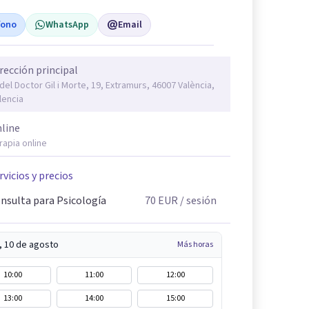
fono
WhatsApp
Email
rección principal
 del Doctor Gil i Morte, 19, Extramurs, 46007 València,
lencia
line
rapia online
rvicios y precios
nsulta para Psicología
70
EUR
/ sesión
, 10 de agosto
Más horas
10:00
11:00
12:00
13:00
14:00
15:00