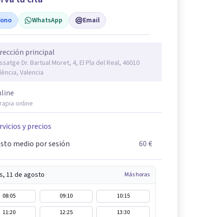
fono
WhatsApp
Email
rección principal
ssatge Dr. Bartual Moret, 4, El Pla del Real, 46010
lència, Valencia
line
rapia online
rvicios y precios
sto medio por sesión
60 €
s, 11 de agosto
Más horas
08:05
09:10
10:15
11:20
12:25
13:30