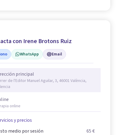
acta con Irene Brotons Ruiz
fono
WhatsApp
Email
rección principal
rrer de l'Editor Manuel Aguilar, 3, 46001 València,
lencia
line
rapia online
rvicios y precios
sto medio por sesión
65 €