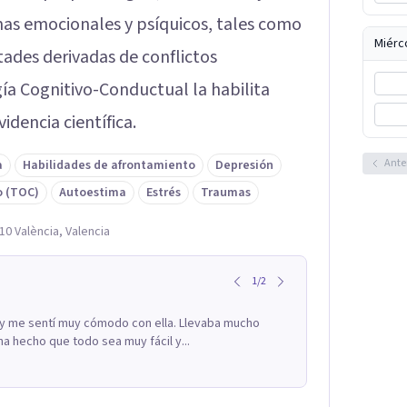
as emocionales y psíquicos, tales como
Miérc
ltades derivadas de conflictos
ía Cognitivo-Conductual la habilita
dencia científica.
Ante
a
Habilidades de afrontamiento
Depresión
o (TOC)
Autoestima
Estrés
Traumas
010 València, Valencia
1
/
2
 y me sentí muy cómodo con ella. Llevaba mucho
ha hecho que todo sea muy fácil y...