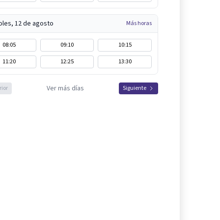
oles, 12 de agosto
Más horas
08:05
09:10
10:15
11:20
12:25
13:30
Ver más días
rior
Siguiente