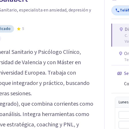
Sanitario, especialista en ansiedad, depresión y
Telé
ficado
5
Di
C.
Va
ral Sanitario y Psicólogo Clínico,
On
Te
rsidad de Valencia y con Máster en
Universidad Europea. Trabaja con
Se
oque integrador y práctico, buscando
Co
eras sesiones.
Lunes
ntegrado), que combina corrientes como
icoanálisis. Integra herramientas como
e estratégica, coaching y PNL, y