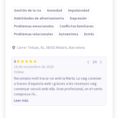
Gestión de la ira
Ansiedad
Impulsividad
Habilidades de afrontamiento
Depresión
Problemas emocionales
Conflictos familiares
Problemas relacionales
Autoestima
Estrés
Carrer Tetuan, 61, 08302 Mataró, Barcelona
S
1
/
5
18 de noviembre de 2025
Online
Recomano molt tracar-se amb la Marta. La vaig coneixer
a traves d'aquesta web i gràcies a les resenyes vaig
començar sessió amb ella. Gran profesional, on et sents
compresa i hi...
Leer más