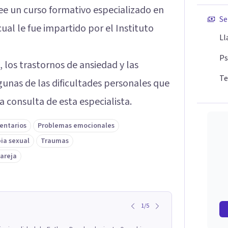
e un curso formativo especializado en
Se
cual le fue impartido por el Instituto
Ll
Ps
a, los trastornos de ansiedad y las
Te
gunas de las dificultades personales que
 consulta de esta especialista.
entarios
Problemas emocionales
ia sexual
Traumas
pareja
1
/
5