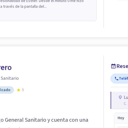
fesionalidad de Esther. Desde el minuto 0 me hizo
 través de la pantalla del...
rero
Rese
 Sanitario
Telé
ficado
5
Lu
C.
Hoy
o General Sanitario y cuenta con una