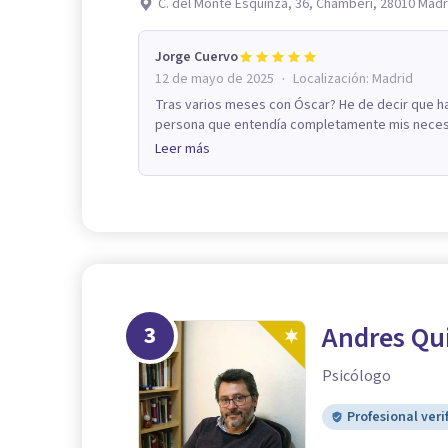
C. del Monte Esquinza, 36, Chamberí, 28010 Madr
Jorge Cuervo
·
12 de mayo de 2025
Localización:
Madrid
Tras varios meses con Óscar? He de decir que h
persona que entendía completamente mis necesid
Leer más
3
Andres Qu
Psicólogo
Profesional veri