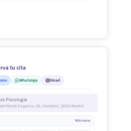
rva tu cita
fono
WhatsApp
Email
os Psicología
 del Monte Esquinza, 36, Chamberí, 28010 Madrid
Más horas