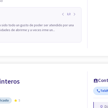
id
1
/
2
a sido todo un gusto de poder ser atendido por una
ades de abrirme y a veces irme un...
interos
Cont
Telé
ficado
5
Di