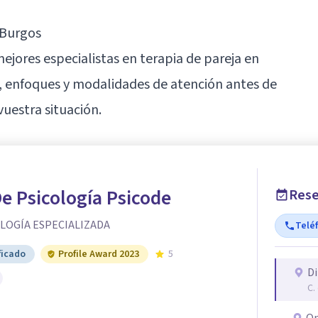
 Burgos
jores especialistas en terapia de pareja en
, enfoques y modalidades de atención antes de
vuestra situación.
De Psicología Psicode
Rese
OLOGÍA ESPECIALIZADA
Telé
ficado
Profile Award 2023
5
Di
C.