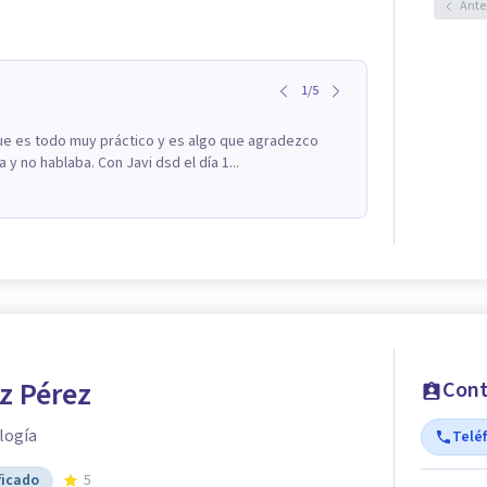
Ante
1
/
5
ue es todo muy práctico y es algo que agradezco
 no hablaba. Con Javi dsd el día 1...
z Pérez
Cont
logía
Telé
ficado
5