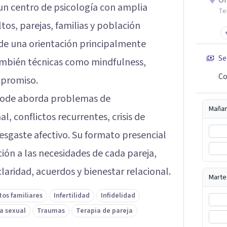
On
un centro de psicología con amplia
Te
tos, parejas, familias y población
sde una orientación principalmente
Se
ambién técnicas como mindfulness,
Co
mpromiso.
sicode aborda problemas de
Maña
 conflictos recurrentes, crisis de
desgaste afectivo. Su formato presencial
ión a las necesidades de cada pareja,
laridad, acuerdos y bienestar relacional.
Marte
tos familiares
Infertilidad
Infidelidad
a sexual
Traumas
Terapia de pareja