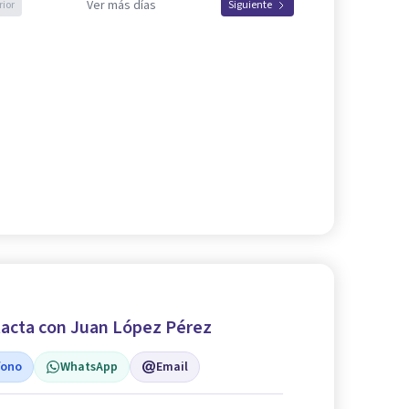
Ver más días
rior
Siguiente
acta con Juan López Pérez
fono
WhatsApp
Email