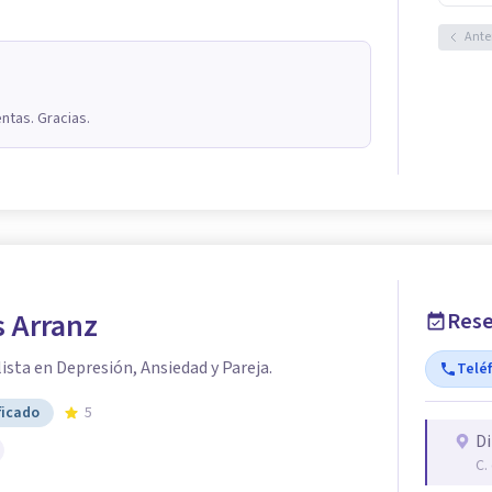
Ante
ntas. Gracias.
s Arranz
Rese
ista en Depresión, Ansiedad y Pareja.
Telé
ficado
5
Di
C.