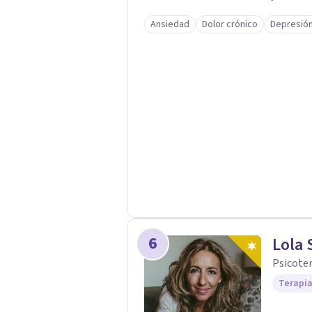
Ansiedad
Dolor crónico
Depresió
6
Lola 
Psicote
Terapia