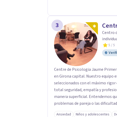
3
Centr
Centro d
individua
5
/ 5
Verif
Centre de Psicologia Jaume Primer 
en Girona capital. Nuestro equipo 
seleccionados con el máximo rigor 
total seguridad, empatía y profesionalidad. En nuestro centro n
manera superficial. Entendemos que 
problemas de pareja o las dificulta
del iceberg" de heridas, necesidade
Ansiedad
Niños y adolescentes
D