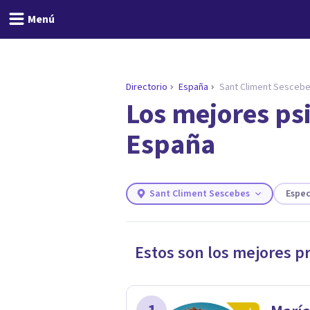
Menú
Directorio
España
Sant Climent Sesceb
Los mejores ps
ENCONTRAR MI TERAPEUTA
¿Necesitas ayuda para 
España
Responde a unas breves preguntas y 
Responder cuestionario
Sant Climent Sescebes
Espec
Estos son los mejores p