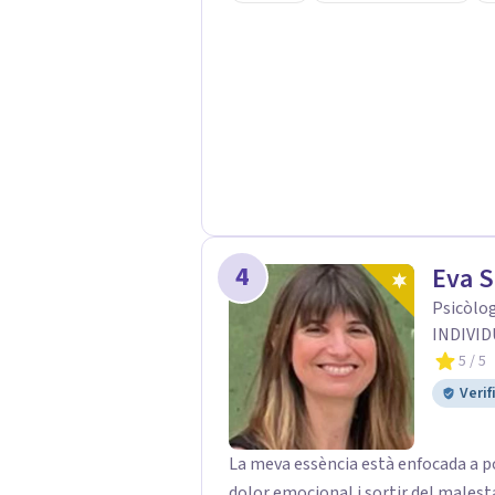
cuidado. Nuestro objetivo no es sol
acompañarte a entender la raíz de 
duraderos en tu vida. Contamos con especialistas sénior en diversas áreas para
asegurar que encuentres el match pe
Constructivista Integrador. - Terap
Familiar y Sistémica. - Terapia de
EMDR. - Psicología Dinámica y Psic
(evaluación y diagnóstico). - Terapia
Generación (ACT, Mindfulness).
4
Eva 
Psicòlog
INDIVID
5
/ 5
Verif
La meva essència està enfocada a p
dolor emocional i sortir del males