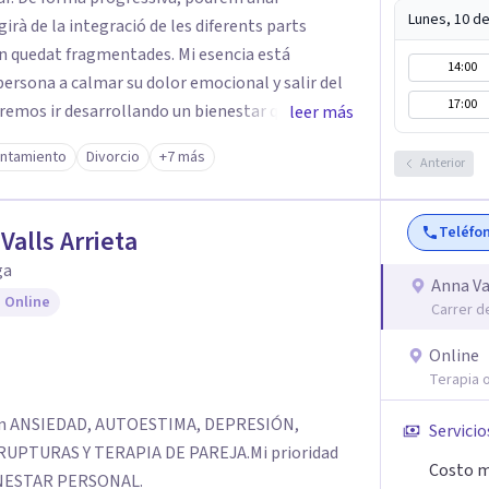
Lunes, 10 d
rà de la integració de les diferents parts
 fragmentades. Mi esencia está
14:00
ersona a calmar su dolor emocional y salir del
17:00
remos ir desarrollando un bienestar que surgirá
leer más
partes de la persona que a lo largo del tiempo
ontamiento
Divorcio
+7 más
Anterior
Teléfo
Valls Arrieta
ga
Anna Va
 Online
Carrer d
Online
Terapia o
a en ANSIEDAD, AUTOESTIMA, DEPRESIÓN,
Servicio
PTURAS Y TERAPIA DE PAREJA. ​Mi prioridad
Costo m
ENESTAR PERSONAL.