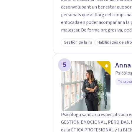
desenvolupant un benestar que sorgi
personals que al llarg del temps han quedat
enfocada en poder acompañar a la p
malestar. De forma progresiva, pod
de la integración de las diferentes 
Gestión de la ira
Habilidades de afr
han quedado fragmentadas.
5
Anna 
Psicólo
Terapia
Psicóloga sanitaria especializad
GESTIÓN EMOCIONAL, PÉRDIDAS, RU
es la ÉTICA PROFESIONAL y tu BI