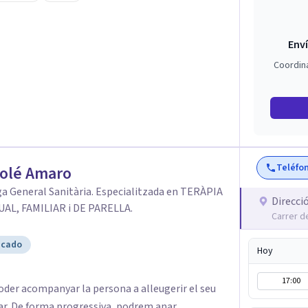
o poner un parche al síntoma, sino
tu malestar para generar cambios sólidos y
Enví
rfecto para tu caso: - Terapia Cognitiva
Coordin
ia Cognitivo-Conductual (TCC). - Terapia
 Pareja - Trauma Complejo y reprocesamiento con
oterapia Relacional. - Neuropsicología
 Infantil y Juvenil. - Terapias de Tercera
Teléfo
Solé Amaro
a General Sanitària. Especialitzada en TERÀPIA
Direcci
UAL, FAMILIAR i DE PARELLA.
Carrer de
icado
Hoy
17:00
oder acompanyar la persona a alleugerir el seu
tar. De forma progressiva, podrem anar