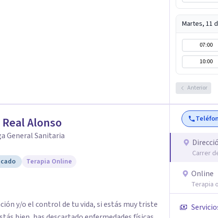
ima y tu autoconocimiento personal.
Martes, 11 
07:00
10:00
Anterior
Teléfo
 Real Alonso
a General Sanitaria
Direcci
Carrer de
icado
Terapia Online
Online
Terapia o
 control de tu vida, si estás muy triste
Servicio
stás bien, has descartado enfermedades físicas,