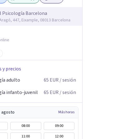
l Psicología Barcelona
'Aragó, 447, Eixample, 08013 Barcelona
nline
s y precios
gía adulto
65
EUR
/ sesión
ía infanto-juvenil
65
EUR
/ sesión
e agosto
Más horas
08:00
09:00
11:00
12:00