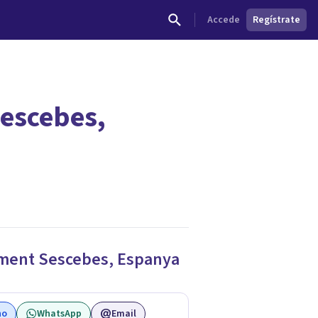
Accede
Regístrate
Sescebes,
dades.
iment Sescebes
,
Espanya
no
WhatsApp
Email