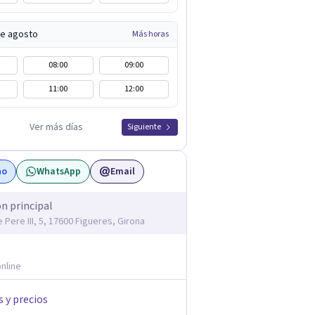
de agosto
Más horas
08:00
09:00
11:00
12:00
Ver más días
Siguiente
no
WhatsApp
Email
ón principal
 Pere III, 5, 17600 Figueres, Girona
nline
s y precios