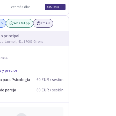
Ver más días
Siguiente
no
WhatsApp
Email
ón principal
 de Jaume I, 41, 17001 Girona
nline
s y precios
a para Psicología
60
EUR
/ sesión
 de pareja
80
EUR
/ sesión