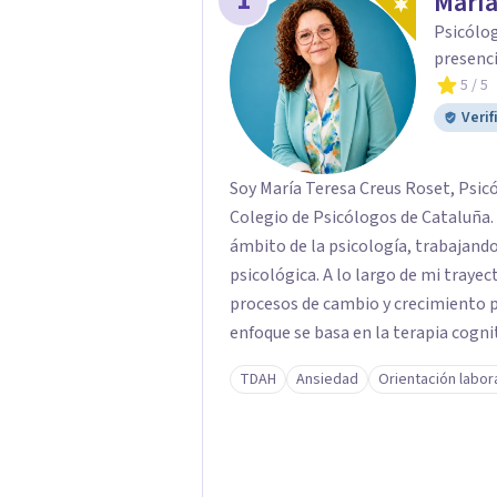
1
María
Psicólog
presenci
5
/ 5
Verif
Soy María Teresa Creus Roset, Psicó
Colegio de Psicólogos de Cataluña. Cuento con más de 20 años de experiencia en el
ámbito de la psicología, trabajando
psicológica. A lo largo de mi tray
procesos de cambio y crecimiento p
enfoque se basa en la terapia cogni
metodologías y técnicas respaldadas
TDAH
Ansiedad
Orientación labor
de escuchar, te proporciono herram
mejorar en cualquier ámbito de tu vida. Como psicóloga, mi trato es cerc
juicios y adaptado a cada persona.
espacio seguro y confidencial donde