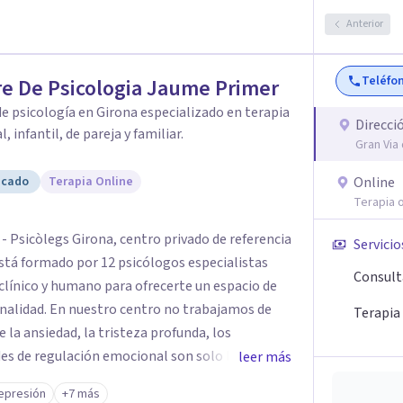
Anterior
Teléfo
e De Psicologia Jaume Primer
e psicología en Girona especializado en terapia
Direcci
l, infantil, de pareja y familiar.
Gran Via
icado
Terapia Online
Online
Terapia o
- Psicòlegs Girona, centro privado de referencia
Servicio
está formado por 12 psicólogos especialistas
Consult
clínico y humano para ofrecerte un espacio de
o trabajamos de
Terapia
la ansiedad, la tristeza profunda, los
des de regulación emocional son solo la "punta
leer más
s o patrones que piden ser escuchados con
epresión
+7 más