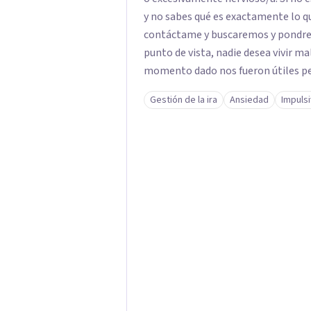
y no sabes qué es exactamente lo q
contáctame y buscaremos y pondremos e
punto de vista, nadie desea vivir ma
momento dado nos fueron útiles pe
desconocemos formas alternativas 
Gestión de la ira
Ansiedad
Impuls
la situación o de gestionar nuestras emociones. Mi tra
dificultades que hay, identificar de
ofrecer herramientas y una visión m
las personas en aquello que decidan
mejorar su vida. Todo ello a través
sobre técnicas y herramientas efectivas en psicote
(terapia online por videollamada, l
ofrezco terapia presencial en Giron