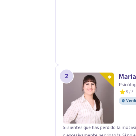
positivo, fortaleciendo tu autoest
2
Maria
Psicólog
5
/ 5
Verif
Si sientes que has perdido la motivación y/o el
o excesivamente nervioso/a. Si no e