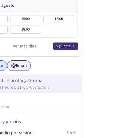
e agosto
15:00
16:00
18:00
Ver más días
Siguiente
no
Email
lls Psicóloga Girona
e Pedret, 114, 17007 Girona
nline
s y precios
edio por sesión
95 €