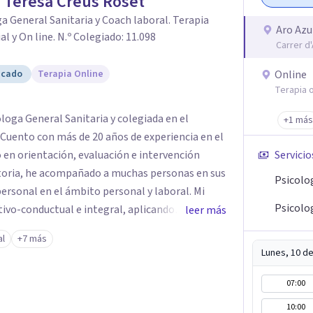
 Teresa Creus Roset
a General Sanitaria y Coach laboral. Terapia
Aro Azu
al y On line. N.º Colegiado: 11.098
Carrer d
icado
Terapia Online
Online
Terapia o
loga General Sanitaria y colegiada en el
+1 más
 en orientación, evaluación e intervención
Servicio
ectoria, he acompañado a muchas personas en sus
Psicolo
ersonal en el ámbito personal y laboral. Mi
Psicolog
tivo-conductual e integral, aplicando
leer más
 por la evidencia científica. En sesión, además
al
+7 más
ientas prácticas y efectivas para que puedas
Lunes, 10 d
ano, sin
 Mi compromiso en consulta es ofrecerte un
07:00
 puedas explorar, crecer y transformarte en
10:00