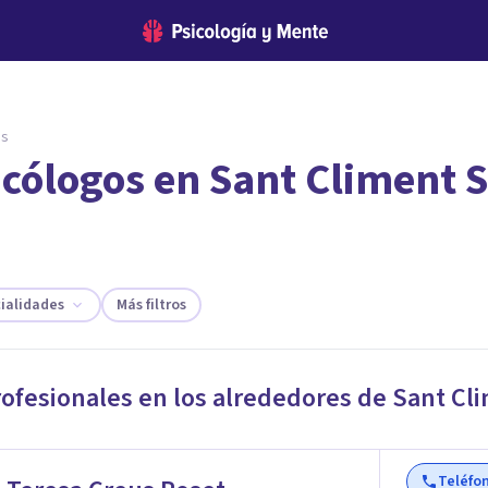
es
icólogos en Sant Climent 
encontrar el psicólogo adecuado?
te ofreceremos los profesionales que más se ajustan a tus necesi
ialidades
Más filtros
rofesionales en los alrededores de
Sant Cl
Teléfo