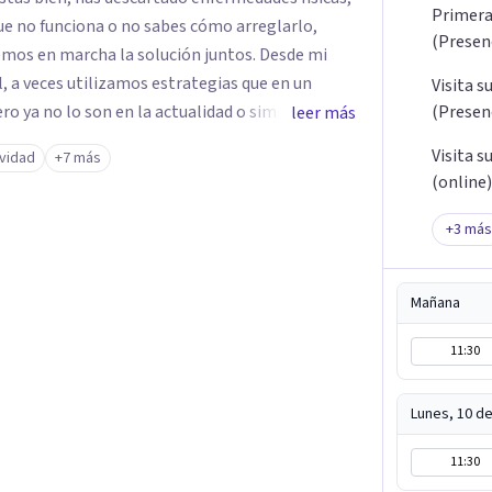
Primera 
ue no funciona o no sabes cómo arreglarlo,
(Presenc
n marcha la solución juntos. Desde mi
l, a veces utilizamos estrategias que en un
Visita s
ro ya no lo son en la actualidad o simplemente
(Presenc
leer más
más adecuadas de hacer las cosas, de plantear
Visita s
ividad
+7 más
bajo es analizar las
(online)
 qué fortalezas disponemos para afrontarlas,
ás amplia de la situación y acompañar y guiar a
+
3
más
 hacer para solucionar sus dificultades y
 de los conocimientos técnicos y actualizados
Mañana
rapia. Trabajo con tele-terapia
lamada y escrita) des del 2019 y y también
11:30
a y Figueres.
Lunes, 10 d
11:30