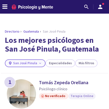
Directorio
Guatemala
San José Pinula
ENCONTRAR MI TERAPEUTA
¿Necesitas ayuda para encontrar el
Los mejores psicólogos en
psicólogo adecuado?
San José Pinula, Guatemala
Responde a unas breves preguntas y te ofreceremos
los profesionales que más se ajustan a tus
necesidades.
San José Pinula
Especialidades
Más filtros
Responder cuestionario
1
Tomás Zepeda Orellana
Psicólogo clínico
No verificado
Terapia Online