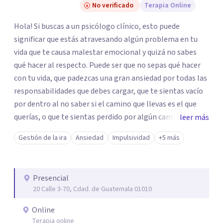
No verificado
Terapia Online
Hola! Si buscas a un psicólogo clínico, esto puede
significar que estás atravesando algún problema en tu
vida que te causa malestar emocional y quizá no sabes
qué hacer al respecto. Puede ser que no sepas qué hacer
con tu vida, que padezcas una gran ansiedad por todas las
responsabilidades que debes cargar, que te sientas vacío
por dentro al no saber si el camino que llevas es el que
querías, o que te sientas perdido por algún cambio
leer más
drástico que tuviste que enfrentar. Hoy en día vivimos en
Gestión de la ira
Ansiedad
Impulsividad
+5 más
una sociedad consumista y sobre enfocada en el
rendimiento laboral, donde el ser humano suele ser
reducido a lo que compra y lo que hace. Este
Presencial
reduccionismo puede dañar profundamente a la persona.
20 Calle 3-70, Cdad. de Guatemala 01010
El sufrimiento y el dolor emocional son una realidad
universal, aunque muchas veces se ocultan bajo la ilusión
Online
de que todos debemos estar felices todo el tiempo. Este
Terapia online