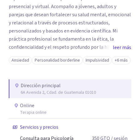
presencial y virtual. Acompaño a jóvenes, adultos y
parejas que desean fortalecer su salud mental, emocional
y relacional a través de procesos estructurados,
personalizados y basados en evidencia científica. Mi
práctica profesional se fundamenta en la ética, la
confidencialidad y el respeto profundo por la historia
leer más
individual de cada paciente. Concibo la terapia como un
Ansiedad
Personalidad borderline
Impulsividad
+6 más
espacio seguro de reflexión, autoconocimiento y
transformación, donde es posible desarrollar recursos
internos para afrontar los desafíos con mayor claridad,
Dirección principal
equilibrio y bienestar.
6A Avenida 2, Cdad. de Guatemala 01010
Online
Terapia online
Servicios y precios
Consulta para Psicología
350
GTQ
/ sesión