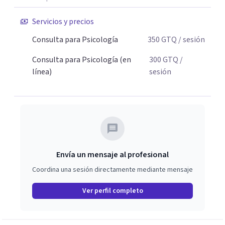
sufrimiento no es un error ni algo por lo que debas
Servicios y precios
avergonzarte. Eres una persona única e irrepetible, con
capacidades y potenciales innatos y naturales para
Consulta para Psicología
350
GTQ
/ sesión
hacerle frente a las dificultades de la vida. Juntos
Consulta para Psicología (en
300
GTQ
/
descubriremos estas capacidades para saber de lo que
línea)
sesión
eres capaz y a qué estás llamado en esta vida.
Envía un mensaje al profesional
Coordina una sesión directamente mediante mensaje
Ver perfil completo