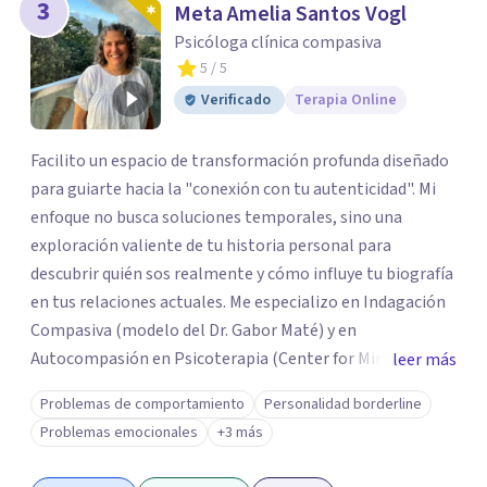
3
Meta Amelia Santos Vogl
Psicóloga clínica compasiva
5
/ 5
Verificado
Terapia Online
Facilito un espacio de transformación profunda diseñado
para guiarte hacia la "conexión con tu autenticidad". Mi
enfoque no busca soluciones temporales, sino una
exploración valiente de tu historia personal para
descubrir quién sos realmente y cómo influye tu biografía
en tus relaciones actuales. Me especializo en Indagación
Compasiva (modelo del Dr. Gabor Maté) y en
Autocompasión en Psicoterapia (Center for Mindful Self-
leer más
Compassion). Mi enfoque integra Mindfulness para
Problemas de comportamiento
Personalidad borderline
transformar patrones profundos y alcanzar una vida
Problemas emocionales
+3 más
plena. Acompaño a adultos y parejas en un espacio de
seguridad y empatía en línea. Mi misión es caminar a tu