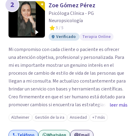
2
Zoe Gómez Pérez
Psicóloga Clínica - PG
Neuropsicología
5
/ 5
Verificado
Terapia Online
Mi compromiso con cada cliente o paciente es ofrecer
una atención objetiva, profesional y personalizada. Para
mi es importante mostrar un genuino interés en el
procesos de cambio de estilo de vida de las personas que
llegan a mi consulta. Me actualizo constantemente para
brindar un servicio con bases y herramientas científicas.
Creo firmemente en que el ser humano está dotado para
promover cambios si encuentra las estrategias y
leer más
herramientas adecuadas y es por eso que elegí esta
Alzheimer
Gestión de la ira
Ansiedad
+7 más
profesión, ya que me permite a través del conocimiento y
experiencia que he adquirido ayudar a las personas a
Teléfono
WhatsApp
Email