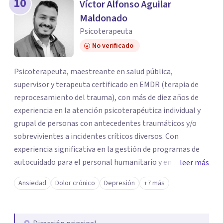
10
Víctor Alfonso Aguilar
Maldonado
Psicoterapeuta
No verificado
Psicoterapeuta, maestreante en salud pública,
supervisor y terapeuta certificado en EMDR (terapia de
reprocesamiento del trauma), con más de diez años de
experiencia en la atención psicoterapéutica individual y
grupal de personas con antecedentes traumáticos y/o
sobrevivientes a incidentes críticos diversos. Con
experiencia significativa en la gestión de programas de
autocuidado para el personal humanitario y en respuesta
leer más
a las necesidades de salud mental y apoyo psicosocial de
Ansiedad
Dolor crónico
Depresión
+7 más
población afectada por la violencia, en movilidad y
afectadas por situaciones de crisis o emergencias.