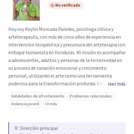
No verificado
Hoy soy Keylin Moncada Paredes, psicóloga clínica y
arteterapeuta, con más de cinco años de experiencia en
intervención terapéutica y precursora del arteterapia con
enfoque humanista en Honduras. Mi misión es acompañar
a adolescentes, adultos y personas de la tercera edad en
su proceso de sanación emocional y crecimiento
personal, utilizando el arte como una herramienta
poderosa para la transformación profunda. Creo
leer más
firmemente que la creatividad tiene el poder de
Habilidades de afrontamiento
Problemas relacionales
desbloquear emociones reprimidas y permitir que las
Violencia juvenil
+3 más
personas encuentren su camino hacia una vida más plena
y equilibrada. Mi enfoque integrador combina la
psicología clínica con técnicas artísticas para ofrecer una
Dirección principal
intervención terapéutica efectiva y adaptada a las