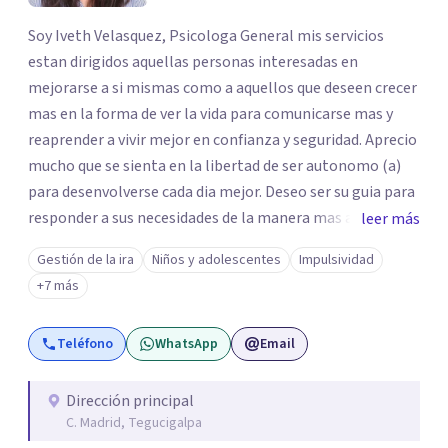
Soy Iveth Velasquez, Psicologa General mis servicios
estan dirigidos aquellas personas interesadas en
mejorarse a si mismas como a aquellos que deseen crecer
mas en la forma de ver la vida para comunicarse mas y
reaprender a vivir mejor en confianza y seguridad. Aprecio
mucho que se sienta en la libertad de ser autonomo (a)
para desenvolverse cada dia mejor. Deseo ser su guia para
responder a sus necesidades de la manera mas autentica
leer más
posible y sea mi experiencia y profesion de gran utilidad
Gestión de la ira
Niños y adolescentes
Impulsividad
para usted. Esta es una excelente oportunidad para
+7 más
avanzar y progresar juntos.
Teléfono
WhatsApp
Email
Dirección principal
C. Madrid, Tegucigalpa