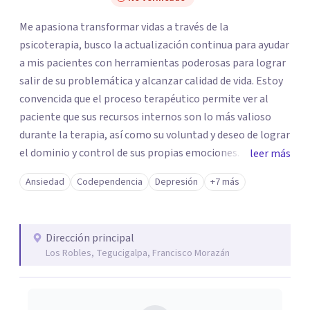
Me apasiona transformar vidas a través de la
psicoterapia, busco la actualización continua para ayudar
a mis pacientes con herramientas poderosas para lograr
salir de su problemática y alcanzar calidad de vida. Estoy
convencida que el proceso terapéutico permite ver al
paciente que sus recursos internos son lo más valioso
durante la terapia, así como su voluntad y deseo de lograr
el dominio y control de sus propias emociones. El
leer más
paciente y yo, emprendemos un viaje a su psiquis para
Ansiedad
Codependencia
Depresión
+7 más
desenredar las emociones que se deben gestionar para
lograr la plenitud de su salud mental.
Dirección principal
Los Robles, Tegucigalpa, Francisco Morazán