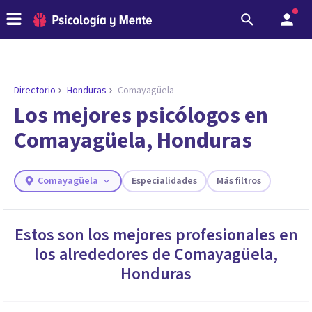
Directorio
Honduras
Comayagüela
ENCONTRAR MI TERAPEUTA
¿Necesitas ayuda para encontrar el
Los mejores psicólogos en
psicólogo adecuado?
Comayagüela, Honduras
Responde a unas breves preguntas y te ofreceremos
los profesionales que más se ajustan a tus
necesidades.
Comayagüela
Especialidades
Más filtros
Responder cuestionario
Estos son los mejores profesionales en
los alrededores de
Comayagüela
,
Honduras