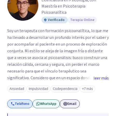
Licenciatura en Psicología, con
Maestría en Psicoterapia
Psicoanalítica
Verificado
Terapia Online
Soy un terapeuta con formación psicoanalítica, lo que me
ha llevado a desarrollar un profundo interés por el saber y
por acompañar al paciente en un proceso de exploración
conjunta. Mi estilo se aleja de la imagen fría o distante
que a veces se asocia al psicoanálisis: busco construir una
relación cálida, cercana y segura, sin perder el marco
necesario para que el vínculo terapéutico sea
significativo. Considero que en un espacio donde uno
leer más
puede sentirse acompañado y escuchado, es posible
Ansiedad
Impulsividad
Codependencia
+7 más
mirar con honestidad cómo nos vinculamos afuera, qué se
repite, qué duele, y qué puede transformarse. En mi
Teléfono
WhatsApp
Email
consultorio hay lugar para todo: risas, tristezas, enojos y
silencios; cada emoción tiene sentido y merece ser