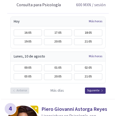
Consulta para Psicología
600
MXN
/ sesión
Hoy
Más horas
16:05
17:05
18:05
19:05
20:05
21:05
Lunes, 10 de agosto
Más horas
00:05
01:05
02:05
03:05
20:05
21:05
Más días
Anterior
Siguiente
4
Piero Giovanni Astorga Reyes