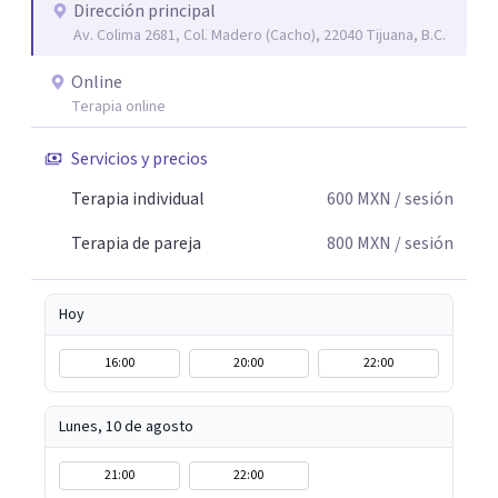
escuchada. Si pudiste conectar con algo de esto,
Dirección principal
Av. Colima 2681, Col. Madero (Cacho), 22040 Tijuana, B.C.
mándame un mensaje y comencemos juntos a trabajar en
eso que has dejado de lado.
Online
Terapia online
Servicios y precios
Terapia individual
600
MXN
/ sesión
Terapia de pareja
800
MXN
/ sesión
Hoy
16:00
20:00
22:00
Lunes, 10 de agosto
21:00
22:00