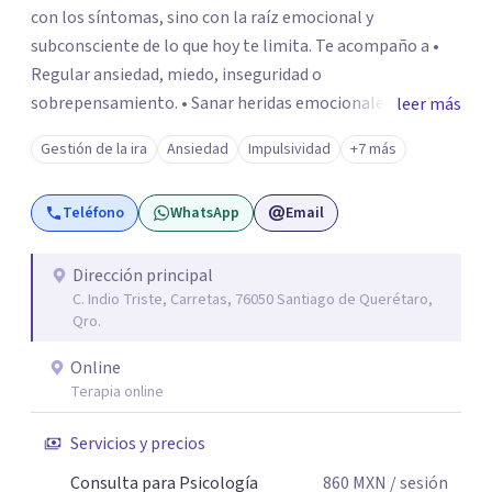
con los síntomas, sino con la raíz emocional y
subconsciente de lo que hoy te limita. Te acompaño a •
Regular ansiedad, miedo, inseguridad o
sobrepensamiento. • Sanar heridas emocionales y
leer más
fortalecer tu autoestima. . Comprender por qué repites
Gestión de la ira
Ansiedad
Impulsividad
+7 más
ciertos patrones o emociones. Puedes superar lo que te
preocupa y lograr tus objetivos más pronto de lo que
Teléfono
WhatsApp
Email
imaginas. Contáctame por Wahtsapp. Puedo ayudarte.
Dirección principal
C. Indio Triste, Carretas, 76050 Santiago de Querétaro,
Qro.
Online
Terapia online
Servicios y precios
Consulta para Psicología
860
MXN
/ sesión