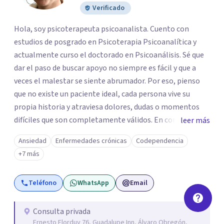
Verificado
Hola, soy psicoterapeuta psicoanalista. Cuento con
estudios de posgrado en Psicoterapia Psicoanalítica y
actualmente curso el doctorado en Psicoanálisis. Sé que
dar el paso de buscar apoyo no siempre es fácil y que a
veces el malestar se siente abrumador. Por eso, pienso
que no existe un paciente ideal, cada persona vive su
propia historia y atraviesa dolores, dudas o momentos
difíciles que son completamente válidos. En consulta, mi
leer más
intención es ofrecerte un espacio humano y seguro, en el
Ansiedad
Enfermedades crónicas
Codependencia
que sientas la confianza para expresarte y sentir. Nos
+7 más
daremos el tiempo de ir recorriendo tu historia de vida,
identificando con calma de dónde viene aquello que hoy
Teléfono
WhatsApp
Email
pesa haciendo consciente el origen, tus emociones y
experiencias, tanto pasadas como presentes. Es un lugar
para comprender mejor tu mundo interno o cualquier
Consulta privada
Ernesto Elorduy 76, Guadalupe Inn, Álvaro Obregón,