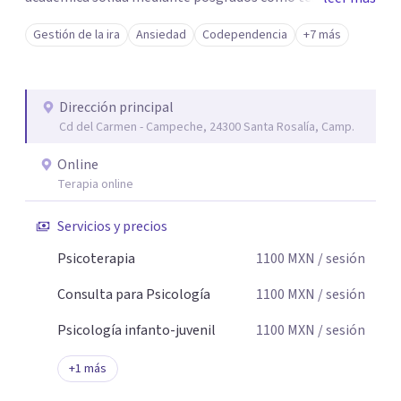
breve, familiar e infantil, así como con respaldo
Gestión de la ira
Ansiedad
Codependencia
+7 más
profesional y experiencia clínica de más de 26 años y
personal te acompaño en el proceso con empatía
auténtica y comunicación clara y directa para darte
Dirección principal
seguridad emocional y una dirección firme de tu proceso
Cd del Carmen - Campeche, 24300 Santa Rosalía, Camp.
de cambio.
Online
Terapia online
Servicios y precios
Psicoterapia
1100
MXN
/ sesión
Consulta para Psicología
1100
MXN
/ sesión
Psicología infanto-juvenil
1100
MXN
/ sesión
+
1
más