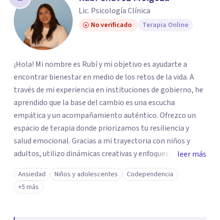
Lic. Psicología Clínica
No verificado
Terapia Online
¡Hola! Mi nombre es Rubí y mi objetivo es ayudarte a
encontrar bienestar en medio de los retos de la vida. A
través de mi experiencia en instituciones de gobierno, he
aprendido que la base del cambio es una escucha
empática y un acompañamiento auténtico. ​Ofrezco un
espacio de terapia donde priorizamos tu resiliencia y
salud emocional. Gracias a mi trayectoria con niños y
adultos, utilizo dinámicas creativas y enfoques adaptados
leer más
a tus necesidades específicas. Estoy aquí para escucharte
Ansiedad
Niños y adolescentes
Codependencia
y brindarte las herramientas necesarias para fortalecer
+5 más
tu paz mental.