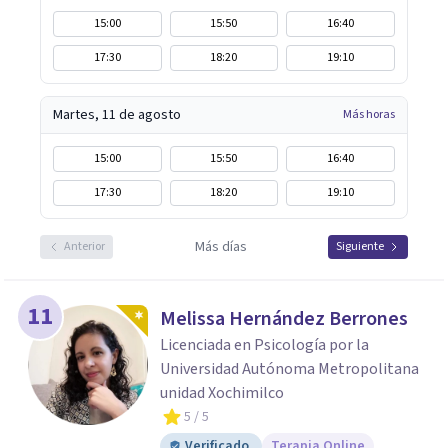
15:00
15:50
16:40
17:30
18:20
19:10
Martes, 11 de agosto
Más horas
15:00
15:50
16:40
17:30
18:20
19:10
Más días
Anterior
Siguiente
11
Melissa Hernández Berrones
Licenciada en Psicología por la
Universidad Autónoma Metropolitana
unidad Xochimilco
5
/ 5
Verificado
Terapia Online