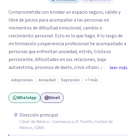
Comprometida con brindar un espacio seguro, cálido y
libre de juicios para acompañar a las personas en
momentos de dificultad emocional, cambio o
crecimiento personal. Esto es lo que hago. A lo largo de
mi formación y experiencia profesional he acompañado a
personas que enfrentan ansiedad, estrés, tristeza
persistente, dificultades en sus relaciones, baja
autoestima, procesos de duelo, crisis vitales y desafíos
leer más
relacionados con la adaptación a nuevas etapas de la vida.
Adopciones
Ansiedad
Depresión
+7 más
Mi enfoque se basa en la escucha empática, el respeto por
la historia de cada persona y el trabajo conjunto para
WhatsApp
Email
desarrollar herramientas que favorezcan el bienestar
emocional y una mejor calidad de vida. Creo firmemente
que buscar ayuda psicológica es un acto de valentía y
Dirección principal
Cdad. de México - Cuernavaca, El Triunfo, Ciudad de
autocuidado. Mi objetivo es acompañarte para que puedas
México, CDMX
comprender mejor lo que estás viviendo, fortalecer tus