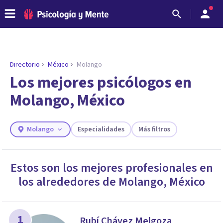
Directorio
México
Molango
ENCONTRAR MI TERAPEUTA
¿Necesitas ayuda para encontrar el
Los mejores psicólogos en
psicólogo adecuado?
Molango, México
Responde a unas breves preguntas y te ofreceremos
los profesionales que más se ajustan a tus
necesidades.
Molango
Especialidades
Más filtros
Responder cuestionario
Estos son los mejores profesionales en
los alrededores de
Molango
,
México
1
Rubí Chávez Melgoza