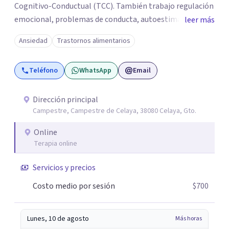
Cognitivo-Conductual (TCC). También trabajo regulación
emocional, problemas de conducta, autoestima y
leer más
desarrollo de habilidades sociales y emocionales en
Ansiedad
Trastornos alimentarios
población infantil y juvenil. Me mantengo en constante
formación y actualización para brindar el
Teléfono
WhatsApp
Email
acompañamiento más efectivo a cada persona. Ofrezco
un espacio de apoyo, educación sobre salud mental y
alimentación consciente, adaptado a las necesidades de
Dirección principal
Campestre, Campestre de Celaya, 38080 Celaya, Gto.
cada paciente y su familia. Atiendo de forma online.
Puedes reservar tu primera sesión directamente desde mi
Online
perfil.
Terapia online
Servicios y precios
Costo medio por sesión
$700
Lunes, 10 de agosto
Más horas