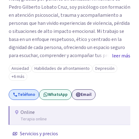
Pedro Gilberto Lobato Cruz, soy psicólogo con formación
en atención psicosocial, trauma y acompañamiento a
personas que han vivido experiencias de violencia, pérdida
o situaciones de alto impacto emocional. Mi trabajo se
basa en un enfoque respetuoso, ético y centrado en la
dignidad de cada persona, ofreciendo un espacio seguro
para escuchar, comprender y acompañar tus procesos
leer más
emocionales a tu propio ritmo. Creo firmemente en la
Ansiedad
Habilidades de afrontamiento
Depresión
importancia de construir juntos herramientas que
+6 más
fortalezcan el bienestar, la autonomía y el sentido de
vida. Será un gusto acompañarte en este proceso. Quedo
Teléfono
WhatsApp
Email
atento para resolver cualquier duda y acordar una cita. Un
abrazo, Pedro Gilberto Lobato Cruz Psicólogo
Online
Terapia online
Servicios y precios