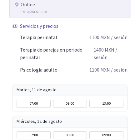
recursos personales y construir una vida más plena y
Online
congruente con tus necesidades y valores.
Terapia online
Servicios y precios
Terapia perinatal
1100
MXN
/ sesión
Terapia de parejas en periodo
1400
MXN
/
perinatal
sesión
Psicología adulto
1100
MXN
/ sesión
Martes, 11 de agosto
07:00
09:00
13:00
Miércoles, 12 de agosto
07:00
08:00
09:00