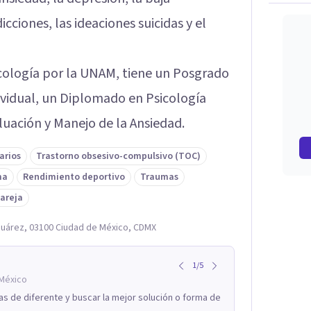
dicciones, las ideaciones suicidas y el
icología por la UNAM, tiene un Posgrado
ividual, un Diplomado en Psicología
uación y Manejo de la Ansiedad.
arios
Trastorno obsesivo-compulsivo (TOC)
ma
Rendimiento deportivo
Traumas
pareja
o Juárez, 03100 Ciudad de México, CDMX
1
/
5
México
s de diferente y buscar la mejor solución o forma de