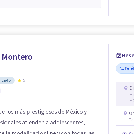
 Montero
Rese
Telé
ficado
5
Di
Mo
Mé
de los más prestigiosos de México y
On
Te
sionales atienden a adolescentes,
e la modalidad online y con todas las