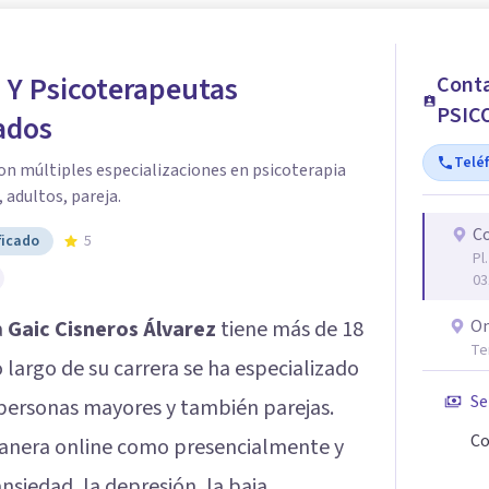
 Y Psicoterapeutas
Cont
PSIC
ados
Telé
on múltiples especializaciones en psicoterapia
 adultos, pareja.
Co
ficado
5
Pl
03
a
Gaic Cisneros Álvarez
tiene más de 18
On
Te
o largo de su carrera se ha especializado
Se
 personas mayores y también parejas.
Co
manera online como presencialmente y
ansiedad, la depresión, la baja