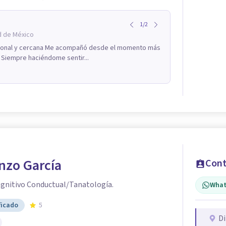
1
/
2
d de México
sional y cercana Me acompañó desde el momento más
 Siempre haciéndome sentir...
nzo García
Cont
gnitivo Conductual/Tanatología.
What
ficado
5
Di