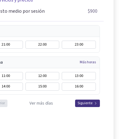
rvicios y precios
sto medio por sesión
$900
21:00
22:00
23:00
na
Más horas
11:00
12:00
13:00
14:00
15:00
16:00
Ver más días
rior
Siguiente