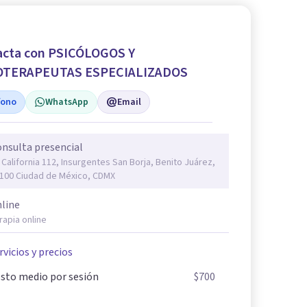
acta con PSICÓLOGOS Y
OTERAPEUTAS ESPECIALIZADOS
fono
WhatsApp
Email
nsulta presencial
. California 112, Insurgentes San Borja, Benito Juárez,
100 Ciudad de México, CDMX
line
rapia online
rvicios y precios
sto medio por sesión
$700