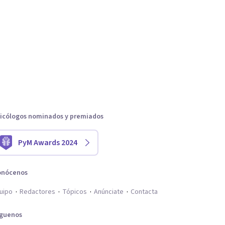
icólogos nominados y premiados
PyM Awards 2024
onócenos
uipo
Redactores
Tópicos
Anúnciate
Contacta
íguenos