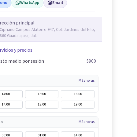
fono
WhatsApp
Email
rección principal
 Cipriano Campos Alatorre 947, Col. Jardines del Nilo,
860 Guadalajara, Jal.
rvicios y precios
sto medio por sesión
$900
Más horas
14:00
15:00
16:00
17:00
18:00
19:00
na
Más horas
00:00
01:00
14:00