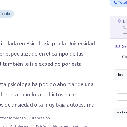
Telé
ficado
Di
C.
44
titulada en Psicología por la Universidad
Se
er especializado en el campo de las
Co
l también le fue expedido por esta
Hoy
 esta psicóloga ha podido abordar de una
ltades como los conflictos entre
nos de ansiedad o la muy baja autoestima.
Maña
 afrontamiento
Depresión
ma
Autolesión
Estrés
Ideaciones suicidas