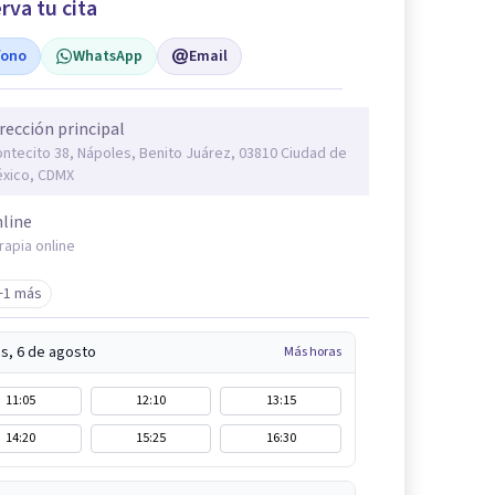
rva tu cita
fono
WhatsApp
Email
rección principal
ntecito 38, Nápoles, Benito Juárez, 03810 Ciudad de
xico, CDMX
line
rapia online
+1 más
s, 6 de agosto
Más horas
11:05
12:10
13:15
14:20
15:25
16:30