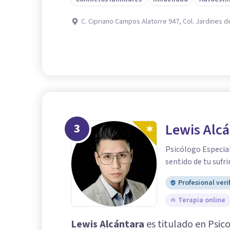
C. Cipriano Campos Alatorre 947, Col. Jardines del
3
Lewis Alcá
Psicólogo Especial
sentido de tu sufr
Profesional veri
Terapia online
Lewis Alcántara
es titulado en Psico