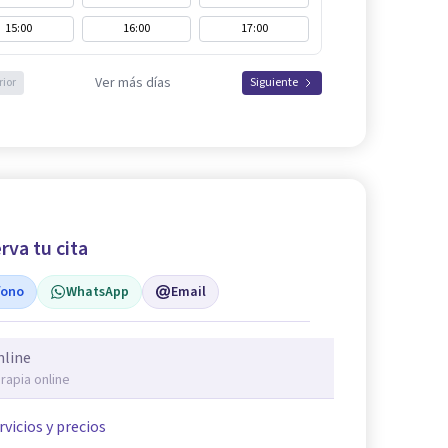
15:00
16:00
17:00
Ver más días
rior
Siguiente
rva tu cita
fono
WhatsApp
Email
nline
rapia online
rvicios y precios