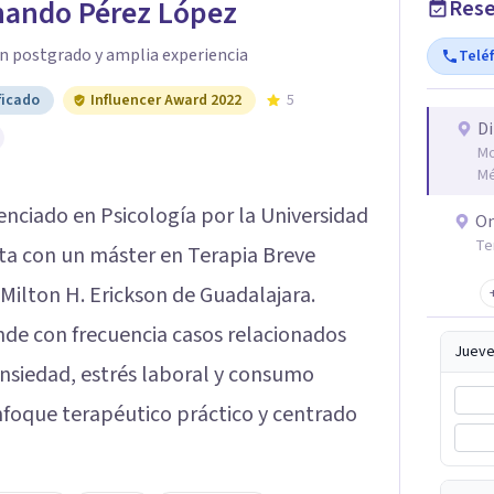
rnando Pérez López
Rese
n postgrado y amplia experiencia
Telé
ficado
Influencer Award 2022
5
Di
Mo
Mé
cenciado en Psicología por la Universidad
On
Te
nta con un máster en Terapia Breve
 Milton H. Erickson de Guadalajara.
ende con frecuencia casos relacionados
Jueve
ansiedad, estrés laboral y consumo
nfoque terapéutico práctico y centrado