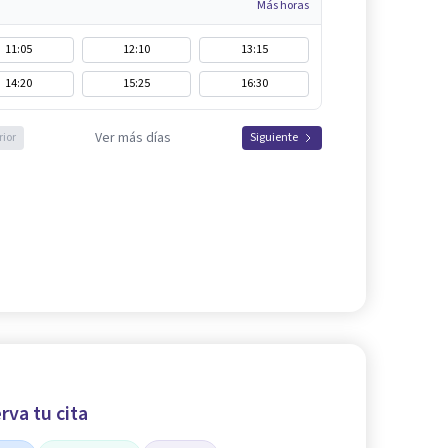
Más horas
11:05
12:10
13:15
14:20
15:25
16:30
Ver más días
rior
Siguiente
rva tu cita