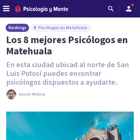
Rankings
Psicólogos en Matehuala
Los 8 mejores Psicólogos en
Matehuala
En esta ciudad ubicad al norte de San
Luis Potosí puedes encontrar
psicólogos dispuestos a ayudarte.
Xavier Molina