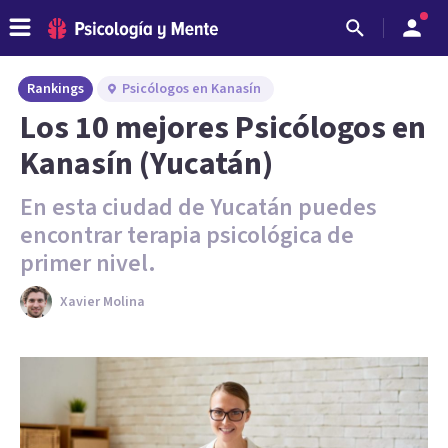
Rankings
Psicólogos en Kanasín
Los 10 mejores Psicólogos en
Kanasín (Yucatán)
En esta ciudad de Yucatán puedes
encontrar terapia psicológica de
primer nivel.
Xavier Molina