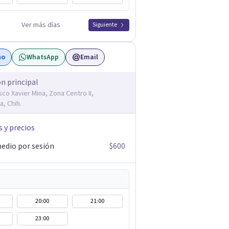
Ver más días
Siguiente
no
WhatsApp
Email
ón principal
sco Xavier Mina, Zona Centro II,
a, Chih.
s y precios
edio por sesión
$600
20:00
21:00
23:00