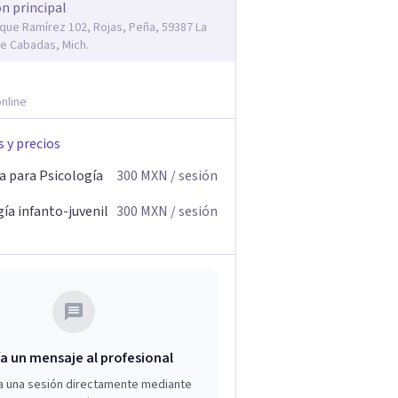
ón principal
rique Ramírez 102, Rojas, Peña, 59387 La
e Cabadas, Mich.
nline
s y precios
a para Psicología
300
MXN
/ sesión
ía infanto-juvenil
300
MXN
/ sesión
a un mensaje al profesional
a una sesión directamente mediante