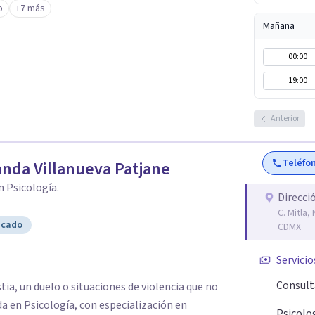
o
+7 más
ontrar las herramientas adecuadas para superar
Mañana
a las que se vayan presentando a lo largo de tu
 de las mismas de manera consciente y sana
00:00
n el origen de malestares permanentes o futuros
19:00
l Fúa I. Márquez Master en Inteligencia
al de La Rioja España
Anterior
Teléfo
nda Villanueva Patjane
n Psicología.
Direcci
C. Mitla
icado
CDMX
Servicio
Consult
ia, un duelo o situaciones de violencia que no
a en Psicología, con especialización en
Psicolo