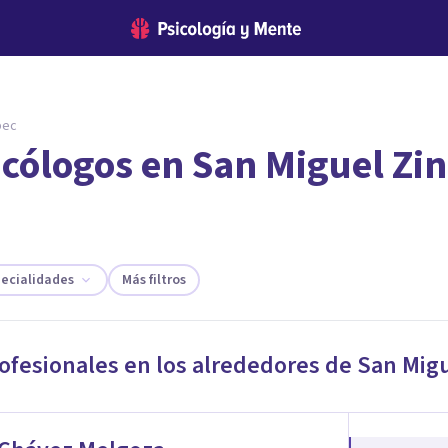
pec
icólogos en San Miguel Zi
encontrar el psicólogo adecuado?
te ofreceremos los profesionales que más se ajustan a tus necesi
pecialidades
Más filtros
rofesionales en los alrededores de
San Mig