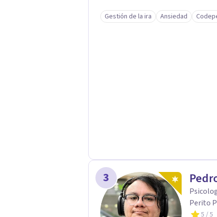
respaldo profesional y experiencia 
Gestión de la ira
Ansiedad
Codep
acompaño en el proceso con empatía
darte seguridad emocional y una di
3
Pedro
Psicolog
Perito P
5
/ 5