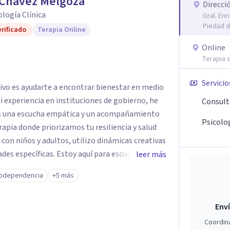
 Chávez Melgoza
Direcci
cología Clínica
Gral. En
Piedad d
rificado
Terapia Online
Online
Terapia o
Servicio
tivo es ayudarte a encontrar bienestar en medio
 mi experiencia en instituciones de gobierno, he
Consult
es una escucha empática y un acompañamiento
Psicolog
rapia donde priorizamos tu resiliencia y salud
 con niños y adultos, utilizo dinámicas creativas
des específicas. Estoy aquí para escucharte y
leer más
ias para fortalecer tu paz mental.
odependencia
+5 más
Enví
Coordin