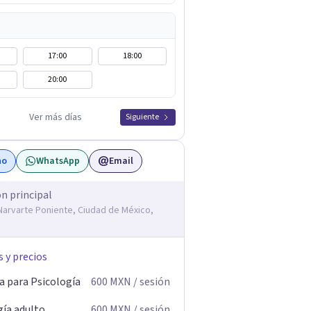
17:00
18:00
20:00
Ver más días
Siguiente
no
WhatsApp
Email
ón principal
, Narvarte Poniente, Ciudad de México,
s y precios
a para Psicología
600
MXN
/ sesión
gía adulto
600
MXN
/ sesión