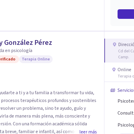
y González Pérez
Direcci
da en psicología
Cd del C
Camp.
rificado
Terapia Online
Online
Terapia o
Servicio
darte a ti y a tu familia a transformar tu vida,
e procesos terapéuticos profundos y sostenibles
Psicote
resolver un problema, sino te ayudo, guío y
Consult
virla de manera más plena, más consciente y
émica sólida
Psicolog
breve, familiar e infantil, así como con
leer más