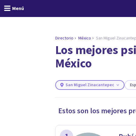
Menú
Directorio
México
San Miguel Zinacante
Los mejores ps
ENCONTRAR MI TERAPEUTA
¿Necesitas ayuda para 
México
Responde a unas breves preguntas y 
Responder cuestionario
San Miguel Zinacantepec
Es
Estos son los mejores p