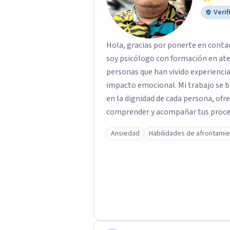
Verif
Hola, gracias por ponerte en conta
soy psicólogo con formación en at
personas que han vivido experiencias
impacto emocional. Mi trabajo se basa en un enfoque respetuoso, ético y centrado
en la dignidad de cada persona, ofr
comprender y acompañar tus proces
firmemente en la importancia de co
Ansiedad
Habilidades de afrontami
bienestar, la autonomía y el sentido de vida. Será un gusto aco
proceso. Quedo atento para resolver cual
Pedro Gilberto Lobato Cruz Psicól