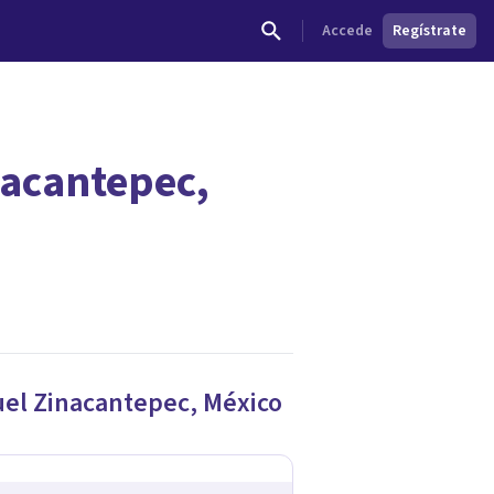
Accede
Regístrate
nacantepec,
dades.
uel Zinacantepec
,
México