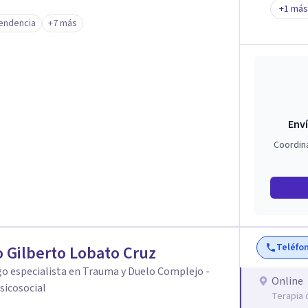
+
1
más
clínica de más de 26 años y personal te
endencia
+7 más
 auténtica y comunicación clara y directa para
rección firme de tu proceso de cambio.
Enví
Coordin
Teléfo
 Gilberto Lobato Cruz
o especialista en Trauma y Duelo Complejo -
Online
sicosocial
Terapia 