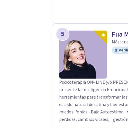
5
Fua 
Máster e
Verif
Pscicoterapia ON- LINE y/o PRESENCIALES *Bilingüe A trav
presente la Inteligencia Emocional
herramientas para transformar las dificultades; mismas que nos alejan de nuestro
estado natural de calma y bienestar
miedos, fobias. -Baja Autoestima, i
perdidas, cambios vitales, gestión 
resolver una situación determinada