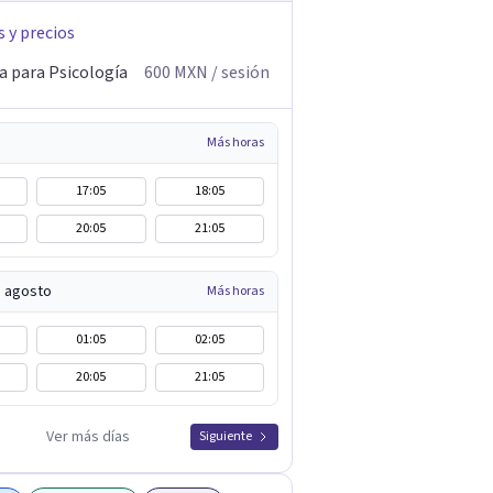
s y precios
a para Psicología
600
MXN
/ sesión
Más horas
17:05
18:05
20:05
21:05
e agosto
Más horas
01:05
02:05
20:05
21:05
Ver más días
Siguiente