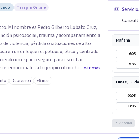
icado
Terapia Online
Servicio
Consult
cto. Mi nombre es Pedro Gilberto Lobato Cruz,
ención psicosocial, trauma y acompañamiento a
Mañana
 de violencia, pérdida o situaciones de alto
16:05
eciendo un espacio seguro para escuchar,
19:05
os emocionales a tu propio ritmo. Creo
leer más
nstruir juntos herramientas que fortalezcan el
ento
Depresión
+6 más
Lunes, 10 d
mpañarte en este
quier duda y acordar una cita. Un abrazo,
00:05
ogo
03:05
Anterior