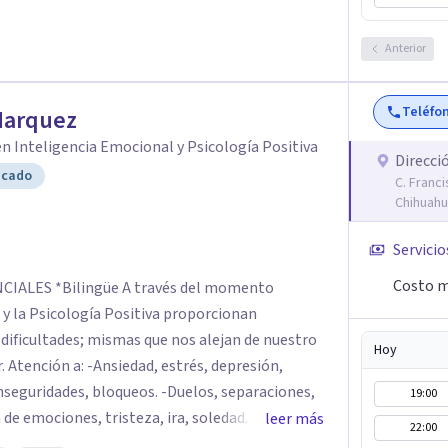
Anterior
Teléfo
Marquez
n Inteligencia Emocional y Psicología Positiva
Direcci
icado
C. Franci
Chihuahu
Servicio
Costo m
és del momento
 y la Psicología Positiva proporcionan
Hoy
. Atención a: -Ansiedad, estrés, depresión,
nseguridades, bloqueos. -Duelos, separaciones,
19:00
de emociones, tristeza, ira, soledad. Si deseas
leer más
22:00
 o realizar cambios en tu vida, el asesoramiento