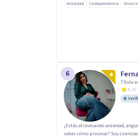
Ansiedad
Codependencia
Divorci
profesional será la clave para enc
tanto la dificultad actual como par
vida. Realizar la correcta gestión
evita que se queden abiertas y sea
conflictos. Inteligencia Emociona
Emocional Universidad Internacion
6
Ferna
Título e
5
/ 5
Verif
¿Estás atravesando ansiedad, angust
sabes cómo procesar? Soy Licenciad