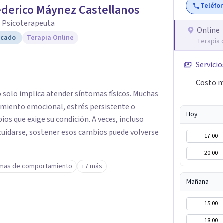
Teléfo
ederico Máynez Castellanos
y Psicoterapeuta
Online
icado
Terapia Online
Terapia 
Servicio
Costo m
o solo implica atender síntomas físicos. Muchas
miento emocional, estrés persistente o
Hoy
ios que exige su condición. A veces, incluso
cuidarse, sostener esos cambios puede volverse
17:00
20:00
mas de comportamiento
+7 más
Mañana
15:00
18:00