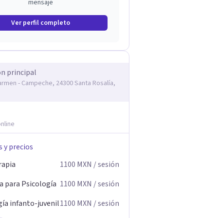
mensaje
Ver perfil completo
ón principal
armen - Campeche, 24300 Santa Rosalía,
nline
s y precios
rapia
1100
MXN
/ sesión
a para Psicología
1100
MXN
/ sesión
ía infanto-juvenil
1100
MXN
/ sesión