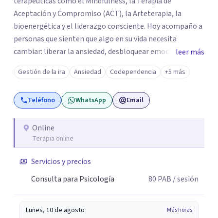
terapéuticas como el Mindfulness, la Terapia de
Aceptación y Compromiso (ACT), la Arteterapia, la
bioenergética y el liderazgo consciente. Hoy acompaño a
personas que sienten que algo en su vida necesita
cambiar: liberar la ansiedad, desbloquear emociones,
leer más
atravesar crisis personales o reconectar con un propósito
Gestión de la ira
Ansiedad
Codependencia
+5 más
que les permita vivir con mayor bienestar y plenitud. A
través de mi guía podrás comprender el origen de tus
Teléfono
WhatsApp
Email
patrones emocionales y generar cambios reales y
sostenibles, iniciando un proceso profundo de conciencia
y transformación. Creo profundamente que cada persona
Online
Terapia online
tiene dentro de sí los recursos; a veces solo necesitamos
un espacio seguro, una mirada que nos acompañe y las
Servicios y precios
herramientas adecuadas para poder verlo con claridad.
Consulta para Psicología
80
PAB
/ sesión
Lunes, 10 de agosto
Más horas