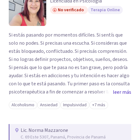
Licenciada en Psicología
No verificado
Terapia Online
Si estás pasando por momentos difíciles. Si sentís que
solo no podes. Si precisas una escucha. Si consideras que
estás bloqueado, conflictuado. Si precisás comprensión.
Si no logras definir proyectos, objetivos, sueños, deseos.
Si pensás que lo que te pasa no es tan grave, pero podría
ayudar. Si estás en adicciones y tu intención es hacer algo
con lo que te está pasando. Tu primer paso es la consulta
psicoterapéutica a fin de comenzar a resolver la situación
leer más
que está generando esa angustia, ese conflicto. No dudes
Alcoholismo
Ansiedad
Impulsividad
+7 más
en comunicarte, es tu mejor decisión.
Lic. Norma Mazzarone
C. 69 Este 5307, Panamá, Provincia de Panamá