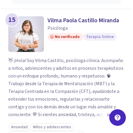
15
Vilma Paola Castillo Miranda
Psicóloga
No verificado
Terapia Online
👋 ¡Hola! Soy Vilma Castillo, psicóloga clínica. Acompaño
a niños, adolescentes y adultos en procesos terapéuticos
con un enfoque profundo, humano y respetuoso. 🧠
Trabajo desde la Terapia de Mentalización (MBT) y la
Terapia Centrada en la Compasión (CFT), ayudándote a
entender tus emociones, regularlas y relacionarte
contigo y con los demás desde un lugar más amable y
consciente. 💬 Si sientes ansiedad, tristeza, autocrítica o
leer más
simplemente necesitas un espacio seguro para hablar,
Ansiedad
Niños y adolescentes
estoy aquí para acompañarte. ✨ Sanar es posible. Y no