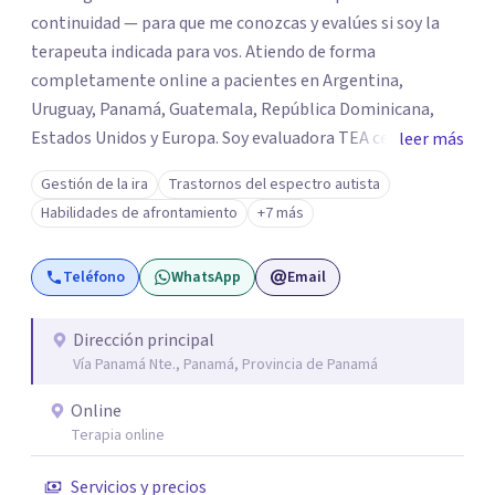
continuidad — para que me conozcas y evalúes si soy la
terapeuta indicada para vos. Atiendo de forma
completamente online a pacientes en Argentina,
Uruguay, Panamá, Guatemala, República Dominicana,
Estados Unidos y Europa. Soy evaluadora TEA certificada
leer más
por Weill Cornell Medicine (USA), con especialización en
Gestión de la ira
Trastornos del espectro autista
el método PEERS de la UCLA (Los Angeles) para el
Habilidades de afrontamiento
+7 más
desarrollo de habilidades sociales en personas con TEA.
Formo y superviso colegas que se inician en la profesión y
Teléfono
WhatsApp
Email
soy directora de un equipo interdisciplinario de más de 25
profesionales con sedes en Buenos Aires y Uruguay.
Dirección principal
Vía Panamá Nte., Panamá, Provincia de Panamá
Online
Terapia online
Servicios y precios