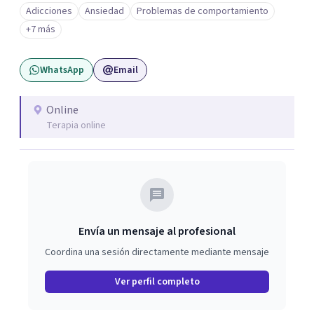
el equilibrio y en el balance armónico de todo aquello que
Adicciones
Ansiedad
Problemas de comportamiento
nos hace humanos. Mi trabajo consiste en brindarte una
+7 más
atención integral enfocada en el manejo y comprensión
de tus emociones, conductas y formas de relacionarte
WhatsApp
Email
con el mundo. Sobre todo, busco ofrecerte un espacio
seguro, de confianza y contención durante todo el
proceso psicoterapéutico. Te acompaño a explorar tu
Online
Terapia online
mundo interno para comprender mejor tu historia, darle
sentido a tu experiencia y construir nuevas formas de
afrontar aquello que hoy te preocupa. Atiendo a
adolescentes (15+) y adultos.
Envía un mensaje al profesional
Coordina una sesión directamente mediante mensaje
Ver perfil completo