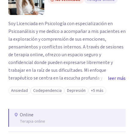
Soy Licenciada en Psicología con especialización en
Psicoanálisis y me dedico a acompañar a mis pacientes en
la exploración y comprensión de sus emociones,
pensamientos y conflictos internos. A través de sesiones
de terapia online, ofrezco un espacio seguro y
confidencial donde pueden expresarse libremente y
trabajar en la raíz de sus dificultades. Mi enfoque
terapéutico se centra en la escucha profunda y el análisis
leer más
del inconsciente, ayudando a transformar el malestar
Ansiedad
Codependencia
Depresión
+5 más
emocional en una oportunidad de crecimiento. Trato
problemáticas como ansiedad, traumas, codependencia y
conflictos emocionales, facilitando el desarrollo de un
Online
mayor bienestar y equilibrio personal.
Terapia online