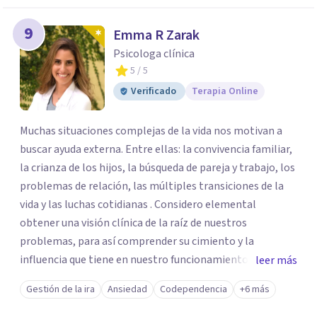
9
Emma R Zarak
Psicologa clínica
5
/ 5
Verificado
Terapia Online
Muchas situaciones complejas de la vida nos motivan a
buscar ayuda externa. Entre ellas: la convivencia familiar,
la crianza de los hijos, la búsqueda de pareja y trabajo, los
problemas de relación, las múltiples transiciones de la
vida y las luchas cotidianas . Considero elemental
obtener una visión clínica de la raíz de nuestros
problemas, para así comprender su cimiento y la
influencia que tiene en nuestro funcionamiento. De
leer más
manera que, podamos librarnos de aquellos patrones que
Gestión de la ira
Ansiedad
Codependencia
+6 más
ya no nos sirven y potenciar nuestro crecimiento
personal.