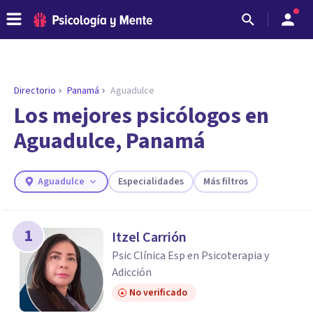
Directorio
Panamá
Aguadulce
ENCONTRAR MI TERAPEUTA
¿Necesitas ayuda para encontrar el
Los mejores psicólogos en
psicólogo adecuado?
Aguadulce, Panamá
Responde a unas breves preguntas y te ofreceremos
los profesionales que más se ajustan a tus
necesidades.
Aguadulce
Especialidades
Más filtros
Responder cuestionario
1
Itzel Carrión
Psic Clínica Esp en Psicoterapia y
Adicción
No verificado