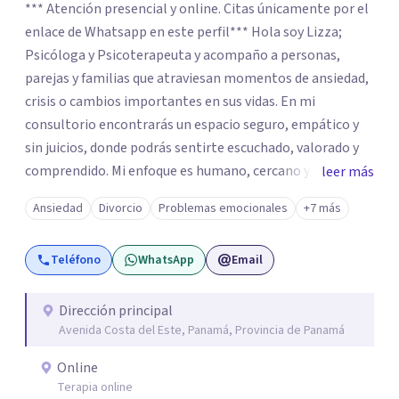
*** Atención presencial y online. Citas únicamente por el
enlace de Whatsapp en este perfil*** Hola soy Lizza;
Psicóloga y Psicoterapeuta y acompaño a personas,
parejas y familias que atraviesan momentos de ansiedad,
crisis o cambios importantes en sus vidas. En mi
consultorio encontrarás un espacio seguro, empático y
sin juicios, donde podrás sentirte escuchado, valorado y
comprendido. Mi enfoque es humano, cercano y
leer más
respetuoso de tu historia, y siempre trabajando a tu
Ansiedad
Divorcio
Problemas emocionales
+7 más
ritmo para ayudarte a encontrar mayor calma, claridad y
conexión emocional.
Teléfono
WhatsApp
Email
Dirección principal
Avenida Costa del Este, Panamá, Provincia de Panamá
Online
Terapia online