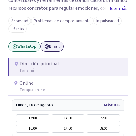
contextuales y herramientas de comunicación, brindando
recursos concretos para regular emociones, comprender
leer más
patrones y abordar las dificultades vinculares con mayor
Ansiedad
Problemas de comportamiento
Impulsividad
claridad. Ofrezco sesiones individuales y terapia de pareja
+6 más
en modalidad online. Si sentís que es momento de darte
un espacio para empezar un proceso personal o trabajar
WhatsApp
Email
en tu vínculo, podés escribirme para coordinar una
primera consulta.
Dirección principal
Panamá
Online
Terapia online
Lunes, 10 de agosto
Más horas
13:00
14:00
15:00
16:00
17:00
18:00