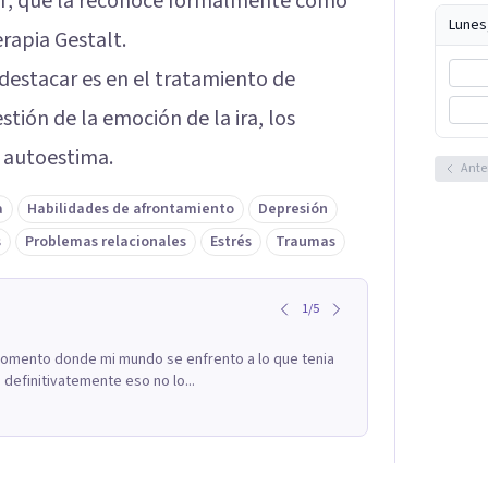
T, que la reconoce formalmente como
Lunes
erapia Gestalt.
estacar es en el tratamiento de
tión de la emoción de la ira, los
a autoestima.
Ante
a
Habilidades de afrontamiento
Depresión
s
Problemas relacionales
Estrés
Traumas
1
/
5
 momento donde mi mundo se enfrento a lo que tenia
definitivatemente eso no lo...