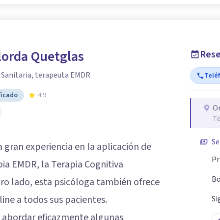
lorda Quetglas
Rese
 Sanitaria, terapeuta EMDR
Telé
ficado
4.9
O
Te
Se
gran experiencia en la aplicación de
Pr
ia EMDR, la Terapia Cognitiva
Bo
tro lado, esta psicóloga también ofrece
ne a todos sus pacientes.
Si
te abordar eficazmente algunas