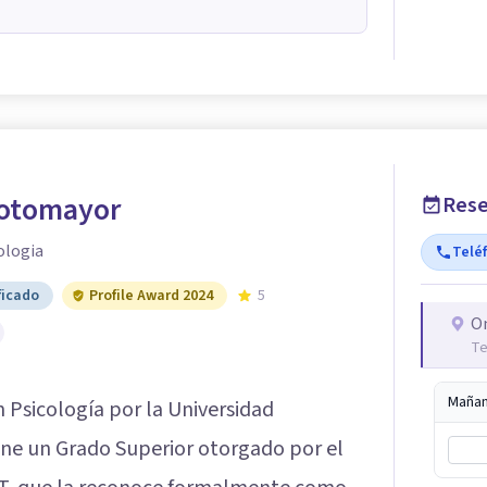
Sotomayor
Rese
ologia
Telé
ficado
Profile Award 2024
5
O
Te
Maña
n Psicología por la Universidad
ne un Grado Superior otorgado por el