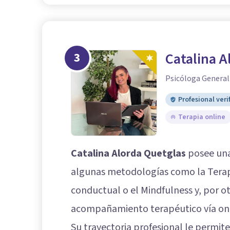
3
Catalina A
Psicóloga General
Profesional veri
Terapia online
Catalina Alorda Quetglas
posee una 
algunas metodologías como la Terap
conductual o el Mindfulness y, por o
acompañamiento terapéutico vía onli
Su trayectoria profesional le permi