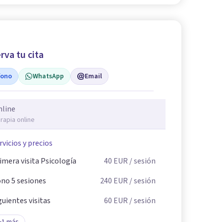
rva tu cita
fono
WhatsApp
Email
nline
rapia online
rvicios y precios
imera visita Psicología
40
EUR
/ sesión
no 5 sesiones
240
EUR
/ sesión
guientes visitas
60
EUR
/ sesión