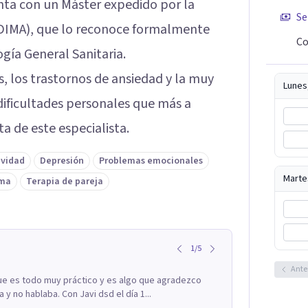
ta con un Máster expedido por la
Se
UDIMA), que lo reconoce formalmente
Co
gía General Sanitaria.
, los trastornos de ansiedad y la muy
Lunes
dificultades personales que más a
a de este especialista.
ividad
Depresión
Problemas emocionales
Marte
ima
Terapia de pareja
1
/
5
Ante
ue es todo muy práctico y es algo que agradezco
 no hablaba. Con Javi dsd el día 1...