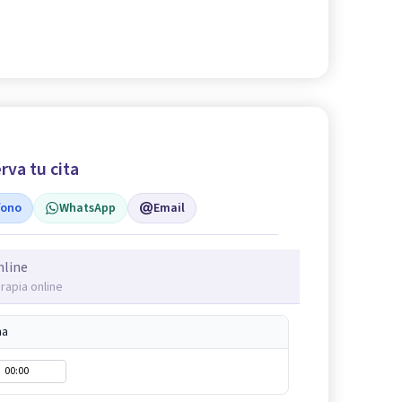
rva tu cita
fono
WhatsApp
Email
nline
rapia online
na
00:00