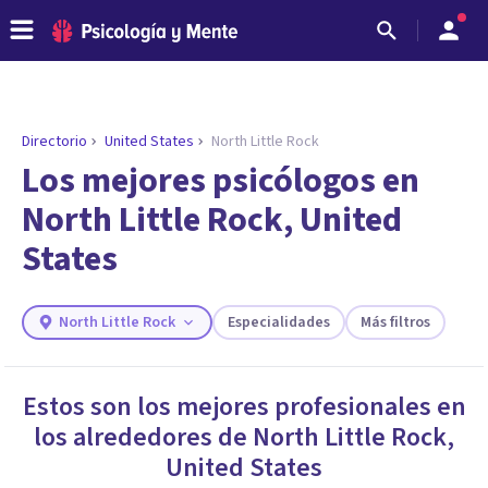
Directorio
United States
North Little Rock
ENCONTRAR MI TERAPEUTA
¿Necesitas ayuda para encontrar el
Los mejores psicólogos en
psicólogo adecuado?
North Little Rock, United
Responde a unas breves preguntas y te ofreceremos
States
los profesionales que más se ajustan a tus
necesidades.
Responder cuestionario
North Little Rock
Especialidades
Más filtros
Estos son los mejores profesionales en
los alrededores de
North Little Rock
,
United States