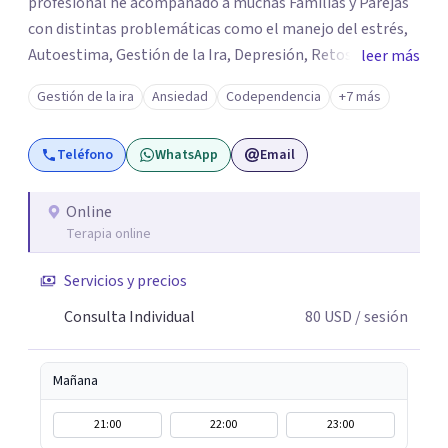
profesional he acompañado a muchas Familias y Parejas
con distintas problemáticas como el manejo del estrés,
Autoestima, Gestión de la Ira, Depresión, Retos en la
leer más
Crianza, Codependencia, Celos, entre otros. Cuento con
Gestión de la ira
Ansiedad
Codependencia
+7 más
más de 12 años de experiencia en el área de la Salud
mental y he trabajado en distintos contextos clínicos con
Teléfono
WhatsApp
Email
niños, Adolescentes y Adultos
Online
Terapia online
Servicios y precios
Consulta Individual
80
USD
/ sesión
Mañana
21:00
22:00
23:00