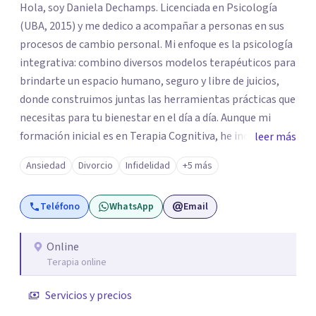
Hola, soy Daniela Dechamps. Licenciada en Psicología
(UBA, 2015) y me dedico a acompañar a personas en sus
procesos de cambio personal. Mi enfoque es la psicología
integrativa: combino diversos modelos terapéuticos para
brindarte un espacio humano, seguro y libre de juicios,
donde construimos juntas las herramientas prácticas que
necesitas para tu bienestar en el día a día. Aunque mi
formación inicial es en Terapia Cognitiva, he incorporado
leer más
enfoques como el Mindfulness y la Terapia de Aceptación
Ansiedad
Divorcio
Infidelidad
+5 más
y Compromiso (ACT), adaptando el tratamiento a tus
necesidades particulares. Mi trayectoria es internacional
Teléfono
WhatsApp
Email
(Argentina, Estados Unidos, Europa y Asia). Además,
colaboré como psicóloga en Televisión Canaria,
conectando con la realidad de las islas. Mis servicios son
Online
Terapia online
100% online y accesibles. Si buscas un espacio de escucha
profesional y orientado a resultados, empecemos.
Servicios y precios