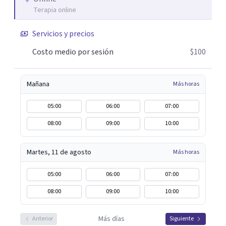
Terapia online
disfunción eréctil, la eyaculación precoz y la falta de
deseo tanto en mujeres como en hombres. La sexualidad
Servicios y precios
es de enorme importancia tanto para el bienestar físico y
mental como a nivel personal para una buena
Costo medio por sesión
$100
autoestima y una relación saludable de pareja.
Mañana
Más horas
05:00
06:00
07:00
08:00
09:00
10:00
Martes, 11 de agosto
Más horas
05:00
06:00
07:00
08:00
09:00
10:00
Más días
Anterior
Siguiente