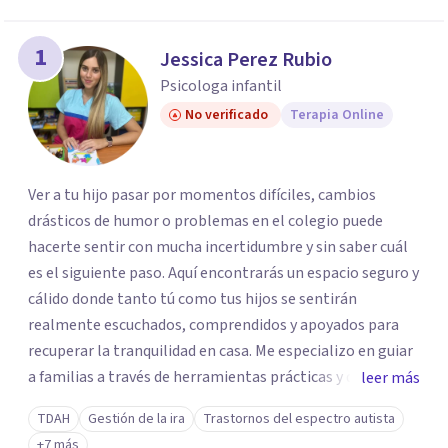
1
Jessica Perez Rubio
Psicologa infantil
No verificado
Terapia Online
Ver a tu hijo pasar por momentos difíciles, cambios
drásticos de humor o problemas en el colegio puede
hacerte sentir con mucha incertidumbre y sin saber cuál
es el siguiente paso. Aquí encontrarás un espacio seguro y
cálido donde tanto tú como tus hijos se sentirán
realmente escuchados, comprendidos y apoyados para
recuperar la tranquilidad en casa. Me especializo en guiar
a familias a través de herramientas prácticas y dinámicas
leer más
adaptadas a la edad de cada menor, dejando de lado las
TDAH
Gestión de la ira
Trastornos del espectro autista
etiquetas y los tecnicismos. Mi forma de trabajar se
+7 más