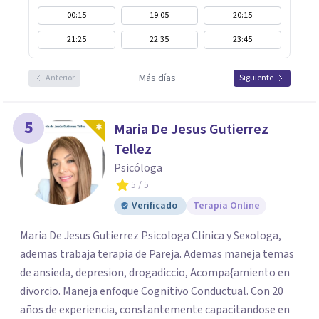
00:15
19:05
20:15
21:25
22:35
23:45
Más días
Anterior
Siguiente
5
Maria De Jesus Gutierrez
Tellez
Psicóloga
5
/ 5
Verificado
Terapia Online
Maria De Jesus Gutierrez Psicologa Clinica y Sexologa,
ademas trabaja terapia de Pareja. Ademas maneja temas
de ansieda, depresion, drogadiccio, Acompa{amiento en
divorcio. Maneja enfoque Cognitivo Conductual. Con 20
años de experiencia, constantemente capacitandose en