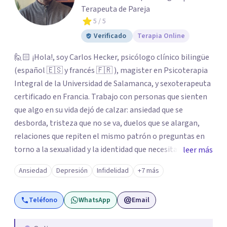
Terapeuta de Pareja
5
/ 5
Verificado
Terapia Online
🙋🏻 ¡Hola!, soy Carlos Hecker, psicólogo clínico bilingüe
(español 🇪🇸 y francés 🇫🇷 ), magister en Psicoterapia
Integral de la Universidad de Salamanca, y sexoterapeuta
certificado en Francia. Trabajo con personas que sienten
que algo en su vida dejó de calzar: ansiedad que se
desborda, tristeza que no se va, duelos que se alargan,
relaciones que repiten el mismo patrón o preguntas en
torno a la sexualidad y la identidad que necesitan un
leer más
espacio seguro para ser habladas. Mi orientación teórica
Ansiedad
Depresión
Infidelidad
+7 más
integra una mirada Humanista-Relacional con Terapia
Breve, donde el modo en que te vinculas ocupa un lugar
Teléfono
WhatsApp
Email
central: cómo te relacionas contigo, con las demás
personas y con tu entorno. Además de mi formación en