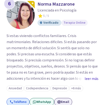
6
Norma Mazzarone
Licenciada en Psicología
5
/ 5
Verificado
Terapia Online
Si estas viviendo conflictos familiares. Crisis
matrimoniales. Relaciones dificiles. Si estás pasando por
un momento de difícil solución. Si sentís que solo no
podes. Si precisas una escucha. Si consideras que estás
bloqueado. Si precisás comprensión. Si no logras definir
proyectos, objetivos, sueños, deseos. Si pensás que lo que
te pasa no es tan grave, pero podría ayudar. Si estás en
adicciones y tu intención es hacer algo con lo que te está
leer más
pasando. No dudes en comunicarte a fin de comenzar a
Ansiedad
Codependencia
Depresión
+6 más
resolver la situación que está generando esa angustia.
Teléfono
WhatsApp
Email