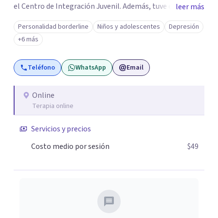
el Centro de Integración Juvenil. Además, tuve el
leer más
privilegio de colaborar en comunidades como Olivar del
Personalidad borderline
Niños y adolescentes
Depresión
Conde y Xochimilco, lo que me permitió conocer diversas
+6 más
realidades y necesidades.
Teléfono
WhatsApp
Email
Online
Terapia online
Servicios y precios
Costo medio por sesión
$49