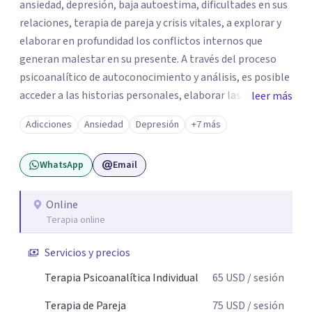
ansiedad, depresión, baja autoestima, dificultades en sus
relaciones, terapia de pareja y crisis vitales, a explorar y
elaborar en profundidad los conflictos internos que
generan malestar en su presente. A través del proceso
psicoanalítico de autoconocimiento y análisis, es posible
acceder a las historias personales, elaborar las
leer más
experiencias del pasado y resignificarlas, liberando su
Adicciones
Ansiedad
Depresión
+7 más
influencia para construir un futuro con mayor libertad y
autenticidad. La terapia psicoanalítica crea un espacio de
WhatsApp
Email
verbalización libre y sin filtros. A través de esta
conversación abierta y del trabajo analítico conjunto, se
exploran las vivencias que aún condicionan el presente, se
Online
Terapia online
les otorga un nuevo sentido y se transforma su impacto
emocional. De esta forma, los pacientes logran mayor
Servicios y precios
claridad sobre sí mismos, reducen significativamente su
sufrimiento y alcanzan cambios profundos y duraderos en
Terapia Psicoanalítica Individual
65
USD
/ sesión
su vida y relaciones personales.
Terapia de Pareja
75
USD
/ sesión