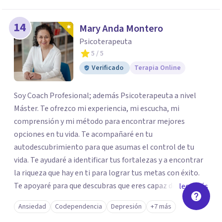
14
Mary Anda Montero
Psicoterapeuta
5
/ 5
Verificado
Terapia Online
Soy Coach Profesional; además Psicoterapeuta a nivel
Máster. Te ofrezco mi experiencia, mi escucha, mi
comprensión y mi método para encontrar mejores
opciones en tu vida. Te acompañaré en tu
autodescubrimiento para que asumas el control de tu
vida. Te ayudaré a identificar tus fortalezas y a encontrar
la riqueza que hay en ti para lograr tus metas con éxito.
Te apoyaré para que descubras que eres capaz de
leer más
convertir los problemas en oportunidades Tú tienes
Ansiedad
Codependencia
Depresión
+7 más
derecho a vivir con bienestar, sin culpas, sin