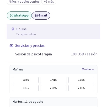
Niños y adolescentes
+7 más
corporal, Mentalization Based Therapy (MBT),
hipnoterapia y respiración neurodinámica, integrando
WhatsApp
Email
actualmente la Psicología Analítica Junguiana. Mi
abordaje también incorpora perspectivas interculturales,
ecopsicología y el trabajo simbólico con el inconsciente,
Online
Terapia online
entendiendo que cada proceso terapéutico es único y
requiere una mirada personalizada.
Servicios y precios
Sesión de psicoterapia
100
USD
/ sesión
Mañana
Más horas
16:05
17:15
18:25
19:35
20:45
21:55
Martes, 11 de agosto