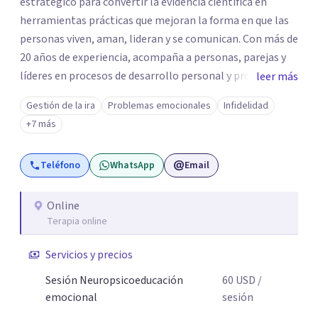
estratégico para convertir la evidencia científica en
herramientas prácticas que mejoran la forma en que las
personas viven, aman, lideran y se comunican. Con más de
20 años de experiencia, acompaña a personas, parejas y
líderes en procesos de desarrollo personal y profesional.
leer más
Su trabajo se centra en la regulación emocional, las
Gestión de la ira
Problemas emocionales
Infidelidad
relaciones de pareja, la comunicación efectiva y el
+7 más
liderazgo consciente. Su metodología combina
psicología contemporánea, neurociencias y estrategias
Teléfono
WhatsApp
Email
de cambio basadas en evidencia para fortalecer la
autoestima, desarrollar habilidades socioemocionales y
promover cambios sostenibles. Como divulgador
Online
Terapia online
científico, acerca la psicología y las neurociencias a la vida
cotidiana mediante contenidos claros, rigurosos y
Servicios y precios
aplicables, con el propósito de impulsar un bienestar
integral.
Sesión Neuropsicoeducación
60
USD
/
emocional
sesión