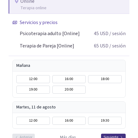
psicoterapia, cuento con especialización en sexoterapia,
Online
Terapia online
por lo que también acompaño temas de salud sexual,
terapia de pareja, diversidad sexual y de género,
Servicios y precios
dificultades en el deseo, intimidad, orientación o
identidad. Busco que el espacio terapéutico sea un lugar
Psicoterapia adulto [Online]
45
USD
/ sesión
donde puedas hablar de estos temas sin juicios, con
Terapia de Pareja [Online]
65
USD
/ sesión
respeto y libertad. Trabajo con objetivos claros y
realistas, sin fórmulas rígidas: combinamos profundidad
emocional con una mirada práctica sobre tu vida diaria.
Mañana
12:00
16:00
18:00
19:00
20:00
Martes, 11 de agosto
12:00
16:00
19:30
Más días
Anterior
Siguiente