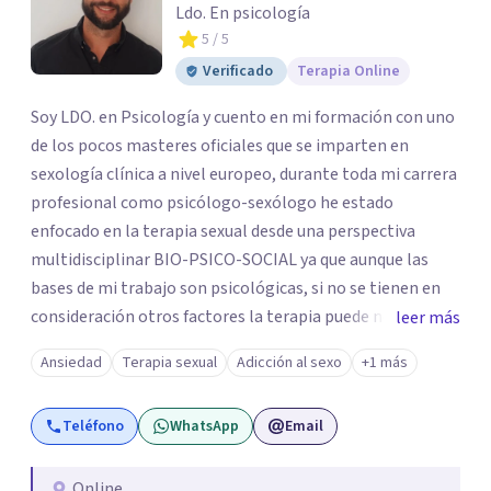
Ldo. En psicología
5
/ 5
Verificado
Terapia Online
Soy LDO. en Psicología y cuento en mi formación con uno
de los pocos masteres oficiales que se imparten en
sexología clínica a nivel europeo, durante toda mi carrera
profesional como psicólogo-sexólogo he estado
enfocado en la terapia sexual desde una perspectiva
multidisciplinar BIO-PSICO-SOCIAL ya que aunque las
bases de mi trabajo son psicológicas, si no se tienen en
consideración otros factores la terapia puede no
leer más
funcionar al tener una visión demasiado simplista,
Ansiedad
Terapia sexual
Adicción al sexo
+1 más
excluyendo de antemano otros factores que pueden
influir. Mi intención es ayudar para conseguir una mejora
Teléfono
WhatsApp
Email
global de tu sexualidad, considerando cada caso como
algo particular e intentando adaptarme a tu situación
personal concreta. En especial mi ámbito de trabajo es la
Online