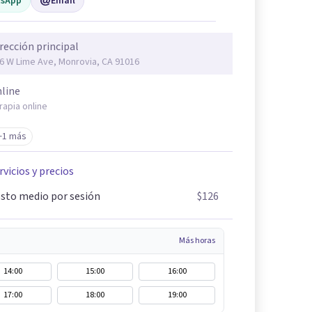
sApp
Email
rección principal
6 W Lime Ave, Monrovia, CA 91016
line
rapia online
+1 más
rvicios y precios
sto medio por sesión
$126
Más horas
14:00
15:00
16:00
17:00
18:00
19:00