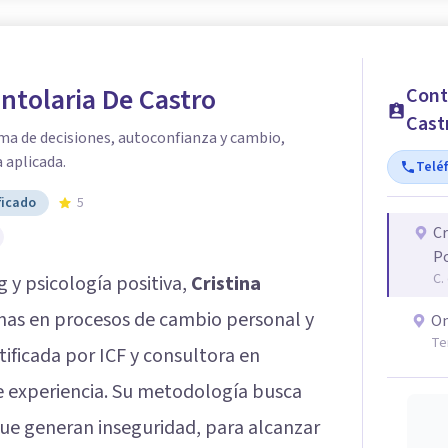
antolaria De Castro
Cont
Cast
ma de decisiones, autoconfianza y cambio,
 aplicada.
Telé
ficado
5
Cr
Po
C.
 y psicología positiva,
Cristina
nas en procesos de cambio personal y
On
Te
tificada por ICF y consultora en
e experiencia. Su metodología busca
ue generan inseguridad, para alcanzar