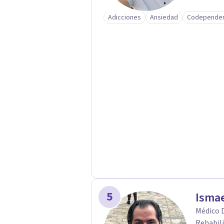
Adicciones
Ansiedad
Codependen
5
Ismae
Médico D
Rehabili