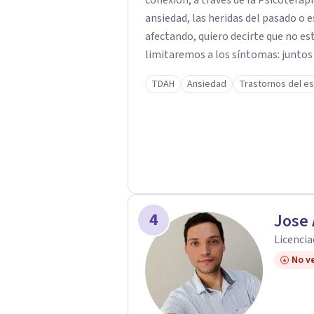
conexión, a través de la Psicoterapia c
ansiedad, las heridas del pasado o 
afectando, quiero decirte que no es
limitaremos a los síntomas: juntos
comprendiendo cómo tus experiencias y
TDAH
Ansiedad
Trastornos del es
te cuesta poner límites, confiar en
O tal vez buscas herramientas para
Aquí encontrarás un espacio humano
de sanación. Si sientes que es el momento de transformar tu historia, estaré para
dar ese primer paso contigo.
4
Jose 
Licencia
No ve