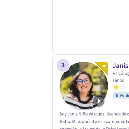
3
Janis
Psicólog
sanos
5
/ 5
Verif
Soy Janis Niño Vásquez, licenciada 
Bello. Mi propósito es acompañarte