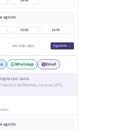
18:00
de agosto
15:00
16:00
Ver más días
Siguiente
no
WhatsApp
Email
rapia con Janis
Francisco de Miranda, Caracas 1071,
nline
de agosto