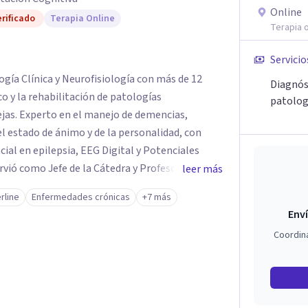
Online
rificado
Terapia Online
Terapia o
Servicio
gía Clínica y Neurofisiología con más de 12
Diagnós
co y la rehabilitación de patologías
patolog
ejas. Experto en el manejo de demencias,
l estado de ánimo y de la personalidad, con
 EEG Digital y Potenciales
vió como Jefe de la Cátedra y Profesor de
leer más
sidad Católica Andrés Bello, Profesor de
rline
Enfermedades crónicas
+7 más
opolitana.
Enví
Coordin