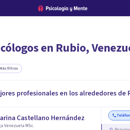
icólogos en Rubio, Venezu
encontrar el psicólogo adecuado?
 te ofreceremos los profesionales que más se ajustan a tus
Más filtros
jores profesionales en los alrededores de
Teléfo
arina Castellano Hernández
ga Venezuela MSc.
Psicolo