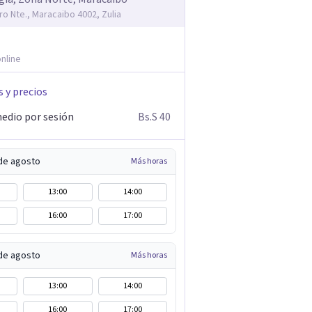
ro Nte., Maracaibo 4002, Zulia
nline
s y precios
edio por sesión
Bs.S 40
de agosto
Más horas
13:00
14:00
16:00
17:00
de agosto
Más horas
13:00
14:00
16:00
17:00