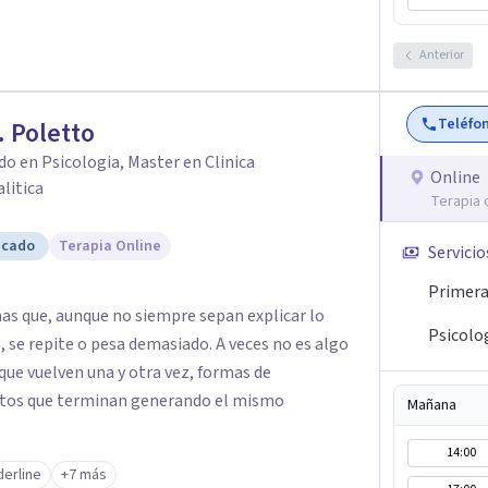
Anterior
Teléfo
. Poletto
do en Psicologia, Master en Clinica
Online
litica
Terapia 
icado
Terapia Online
Servicio
Primera 
as que, aunque no siempre sepan explicar lo
Psicolo
, se repite o pesa demasiado. A veces no es algo
que vuelven una y otra vez, formas de
ntos que terminan generando el mismo
Mañana
14:00
derline
+7 más