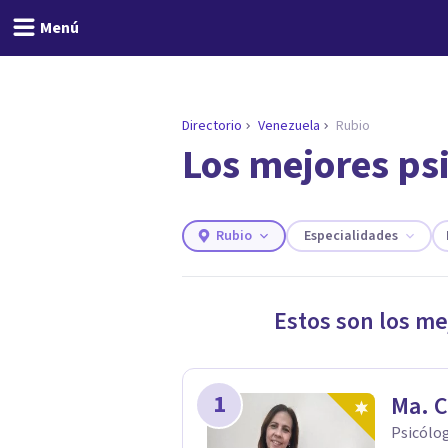
Menú
Directorio
Venezuela
Rubio
Los mejores ps
ENCONTRAR MI TERAPEUTA
¿Necesitas ayuda para 
Responde a unas breves preguntas y
necesidades.
Rubio
Especialidades
Responder cuestionario
Estos son los me
1
Ma. C
Psicólo