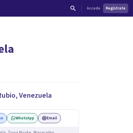
Accede
Regístrate
ela
Rubio
,
Venezuela
no
WhatsApp
Email
gía, Zona Norte, Maracaibo