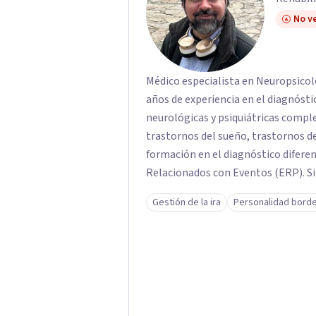
No ve
Médico especialista en Neuropsicolo
años de experiencia en el diagnósti
neurológicas y psiquiátricas compl
trastornos del sueño, trastornos de
formación en el diagnóstico diferencial en epilepsia,
Relacionados con Eventos (ERP). Sir
Neurociencias Cognitivas en Univer
Gestión de la ira
Personalidad borde
Neurociencias en Universidad Metr