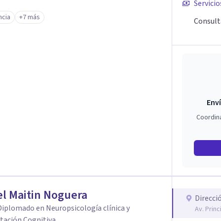
Servicio
cia
+7 más
Consult
Enví
Coordin
l Maitin Noguera
Direcci
iplomado en Neuropsicología clínica y
Av. Princ
tación Cognitiva