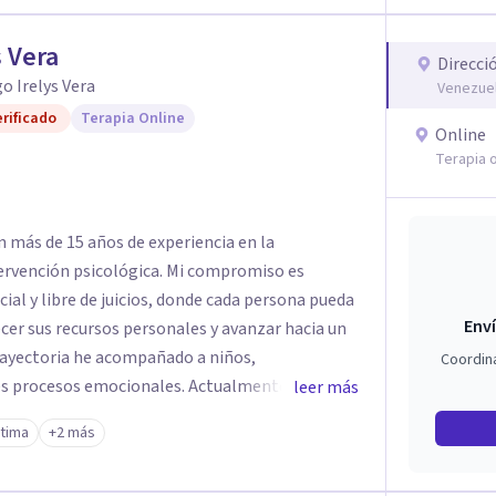
s Vera
Direcci
o Irelys Vera
Venezuel
rificado
Terapia Online
Online
Terapia o
on más de 15 años de experiencia en la
rvención psicológica. Mi compromiso es
ial y libre de juicios, donde cada persona pueda
Enví
er sus recursos personales y avanzar hacia un
trayectoria he acompañado a niños,
Coordin
es procesos emocionales. Actualmente realizo
leer más
 online, ofreciendo un servicio accesible y
tima
+2 más
 necesidades de cada paciente.