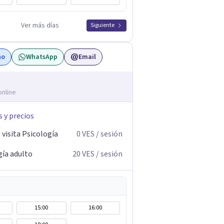
Ver más días
Siguiente
no
WhatsApp
Email
online
s y precios
visita Psicología
0
VES
/ sesión
gía adulto
20
VES
/ sesión
15:00
16:00