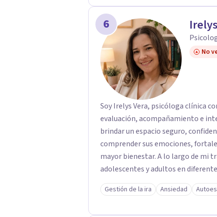
6
Irely
Psicolog
No ve
Soy Irelys Vera, psicóloga clínica c
evaluación, acompañamiento e inte
brindar un espacio seguro, confidenc
comprender sus emociones, fortalec
mayor bienestar. A lo largo de mi 
adolescentes y adultos en diferent
consultas psicológicas en modalidad
Gestión de la ira
Ansiedad
Autoes
personalizado para adaptarme a las