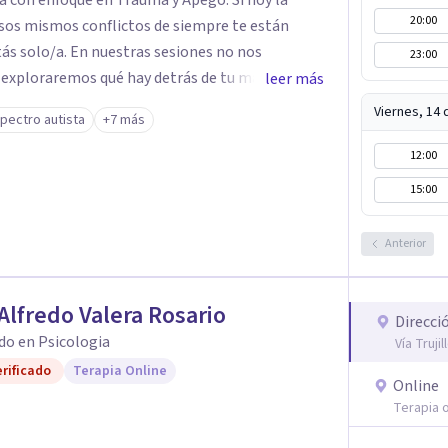
on enfoque en Trauma y Apego. Si hoy la
20:00
esos mismos conflictos de siempre te están
tás solo/a. En nuestras sesiones no nos
23:00
 exploraremos qué hay detrás de tu malestar,
leer más
 vínculos han marcado tu historia. Quizás
Viernes, 14
pectro autista
+7 más
 los demás o repites vínculos que te hacen daño.
 comprender y acompañar mejor a tus hijos.
12:00
, profesional y seguro para iniciar tu proceso
15:00
Anterior
Alfredo Valera Rosario
Direcci
do en Psicologia
Vía Trujil
rificado
Terapia Online
Online
Terapia o