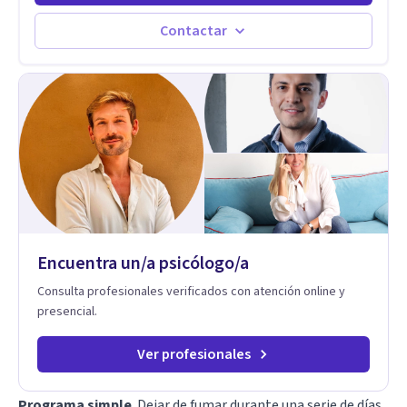
autoconocimiento y análisis, es posible acceder a las
historias personales, elaborar las experiencias del pasado y
Contactar
resignificarlas, liberando su influencia para construir un futuro
con mayor libertad y autenticidad. La terapia psicoanalítica
crea un espacio de verbalización libre y sin filtros. A través de
esta conversación abierta y del trabajo analítico conjunto, se
exploran las vivencias que aún condicionan el presente, se les
otorga un nuevo sentido y se transforma su impacto
emocional. De esta forma, los pacientes logran mayor
claridad sobre sí mismos, reducen significativamente su
sufrimiento y alcanzan cambios profundos y duraderos en su
vida y relaciones personales.
Encuentra un/a psicólogo/a
Consulta profesionales verificados con atención online y
presencial.
Ver profesionales
Programa simple
. Dejar de fumar durante una serie de días