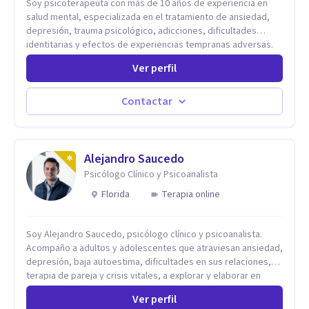
Soy psicoterapeuta con más de 10 años de experiencia en
salud mental, especializada en el tratamiento de ansiedad,
depresión, trauma psicológico, adicciones, dificultades
identitarias y efectos de experiencias tempranas adversas.
Ofrezco un espacio terapéutico seguro, confidencial y
Ver perfil
profundamente humano, donde el dolor emocional puede
transformarse en autoconocimiento, regulación emocional y
bienestar. Trabajo desde un enfoque integrativo que combina
Contactar
psicoanálisis, terapia somática y de trauma, psicología
corporal, Mentalization Based Therapy (MBT), hipnoterapia y
respiración neurodinámica, integrando actualmente la
Psicología Analítica Junguiana. Mi abordaje también incorpora
Alejandro Saucedo
perspectivas interculturales, ecopsicología y el trabajo
Psicólogo Clínico y Psicoanalista
simbólico con el inconsciente, entendiendo que cada
Florida
Terapia online
proceso terapéutico es único y requiere una mirada
personalizada.
Soy Alejandro Saucedo, psicólogo clínico y psicoanalista.
Acompaño a adultos y adolescentes que atraviesan ansiedad,
depresión, baja autoestima, dificultades en sus relaciones,
terapia de pareja y crisis vitales, a explorar y elaborar en
profundidad los conflictos internos que generan malestar en
Ver perfil
su presente. A través del proceso psicoanalítico de