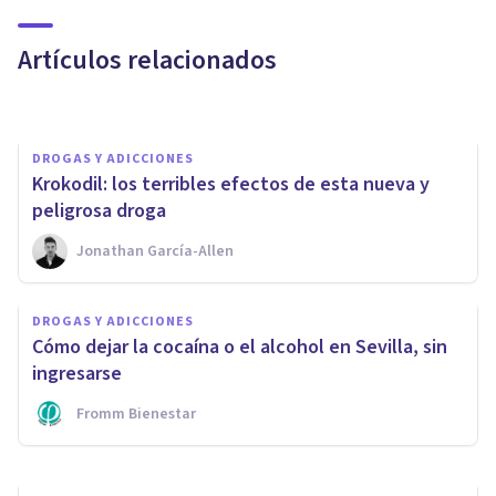
contra las drogas?
Artículos relacionados
Melina N. Gancedo
DROGAS Y ADICCIONES
Krokodil: los terribles efectos de esta nueva y
peligrosa droga
Jonathan García-Allen
DROGAS Y ADICCIONES
¿Qué es la 'Muerte Gris' y
DROGAS Y ADICCIONES
cuáles son los efectos de esta
Cómo dejar la cocaína o el alcohol en Sevilla, sin
droga?
ingresarse
Fromm Bienestar
Clínicas Cita