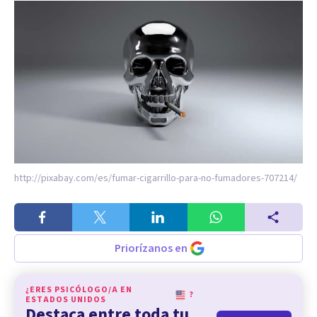
http://pixabay.com/es/fumar-cigarrillo-para-no-fumadores-707214/
Priorízanos en
¿ERES PSICÓLOGO/A EN
?
ESTADOS UNIDOS
Destaca entre toda tu