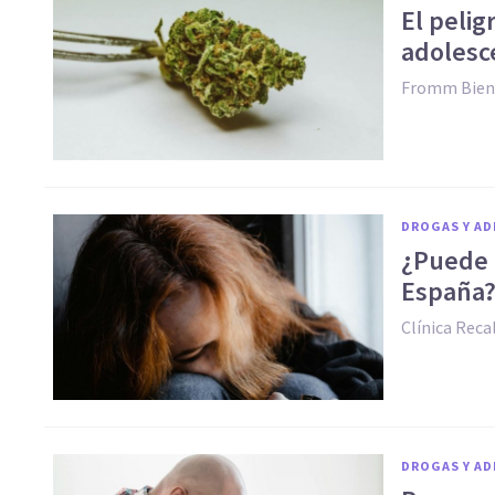
El pelig
adolesc
Fromm Bien
DROGAS Y AD
¿Puede 
España
Clínica Reca
DROGAS Y AD