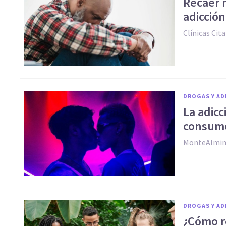
Recaer 
adicción
Clínicas Cita
DROGAS Y AD
La adic
consumo
MonteAlmin
DROGAS Y AD
¿Cómo r