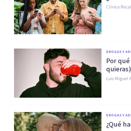
Clínica Reca
DROGAS Y AD
Por qué
quieras
Luis Miguel 
DROGAS Y AD
¿Qué hac