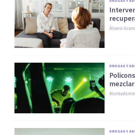
DROGAS Y AD
Interven
recuper
Álvaro Grand
DROGAS Y AD
Policon
mezclar
MonteAlmin
DROGAS Y AD