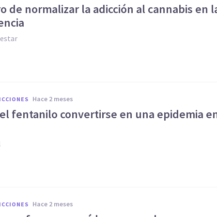
ro de normalizar la adicción al cannabis en l
encia
estar
hace 2 meses
ICCIONES
el fentanilo convertirse en una epidemia e
?
l
hace 2 meses
ICCIONES