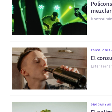
Policon
mezclar
MonteAlmin
PSICOLOGÍA 
El consu
Ester Ferná
DROGAS Y AD