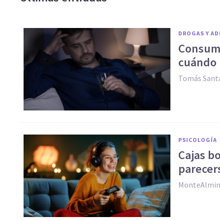
DROGAS Y AD
Consumo
cuándo 
Tomás Santa
PSICOLOGÍA
Cajas b
parecer
MonteAlmin