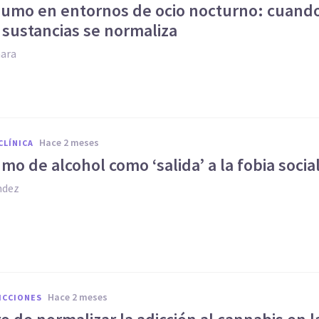
sumo en entornos de ocio nocturno: cuand
 sustancias se normaliza
ara
hace 2 meses
CLÍNICA
mo de alcohol como ‘salida’ a la fobia socia
ndez
hace 2 meses
ICCIONES