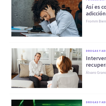
Así es 
adicción
Fromm Bien
DROGAS Y AD
Interven
recuper
Álvaro Grand
DROGAS Y AD