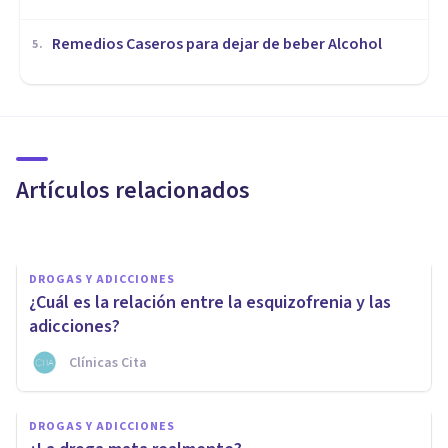
Remedios Caseros para dejar de beber Alcohol
5
.
DROGAS Y ADICCIONES
¿Existe la adicción a la cafeína?
Artículos relacionados
Erin Sánchez
DROGAS Y ADICCIONES
¿Cuál es la relación entre la esquizofrenia y las
adicciones?
Clínicas Cita
DROGAS Y ADICCIONES
DROGAS Y ADICCIONES
20 mitos sobre el consumo de