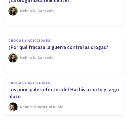
¿La droga mata realmente?
drogas
Melina N. Gancedo
Ayrton Reyes Guerrero
DROGAS Y ADICCIONES
¿Por qué fracasa la guerra contra las drogas?
Melina N. Gancedo
DROGAS Y ADICCIONES
Los principales efectos del Hachís a corto y largo
plazo
Nahum Montagud Rubio