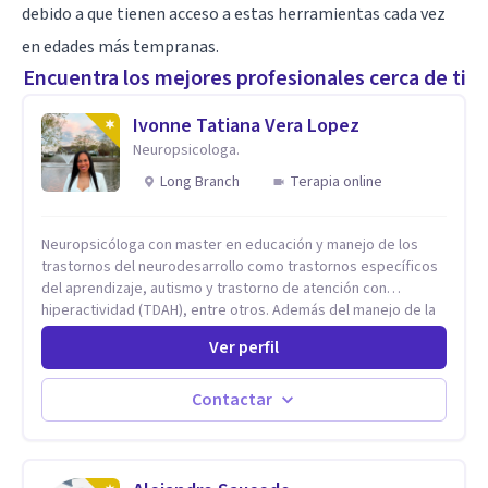
debido a que tienen acceso a estas herramientas cada vez
en edades más tempranas.
Encuentra los mejores profesionales cerca de ti
Ivonne Tatiana Vera Lopez
Neuropsicologa.
Long Branch
Terapia online
Neuropsicóloga con master en educación y manejo de los
trastornos del neurodesarrollo como trastornos específicos
del aprendizaje, autismo y trastorno de atención con
hiperactividad (TDAH), entre otros. Además del manejo de la
depresión, ansiedad y demás conflictos de la dimensión
Ver perfil
Psicológica. Más allá de dar herramientas o aplicar cualquier
tipo de terapia para mi lo más importante es el individuo,
trabajo no solo con mis pacientes sino con todo su entorno,
Contactar
núcleo familiar, social, académico. El arte de conocernos, de
conectar, de comprender que somos uno reflejo del otro, nos
permite entrar más profundo logrando la sanidad desde la
raíz llevándonos a crear nuevas conexiones cerebrales,