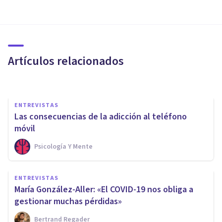
Pol Osés: «La adicción a las
nuevas tecnologías puede ser
la nueva pandemia»
Artículos relacionados
Bertrand Regader
ENTREVISTAS
Las consecuencias de la adicción al teléfono
móvil
Psicología Y Mente
ENTREVISTAS
Entrevista a Fabián Cardell:
ENTREVISTAS
problemas de ansiedad en la
María González-Aller: «El COVID-19 nos obliga a
crisis del COVID
gestionar muchas pérdidas»
Bertrand Regader