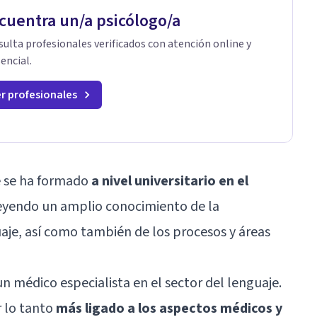
profundidad emocional con una mirada práctica
do de
sesión lo acordamos en el primer contacto
cuentra un/a psicólogo/a
sobre tu vida diaria.
rma
ulta profesionales verificados con atención online y
ento,
encial.
r profesionales
s.
án
ldía o
que
ucar
e se ha formado
a nivel universitario en el
a tu
eyendo un amplio conocimiento de la
je, así como también de los procesos y áreas
un médico especialista en el sector del lenguaje.
 lo tanto
más ligado a los aspectos médicos y