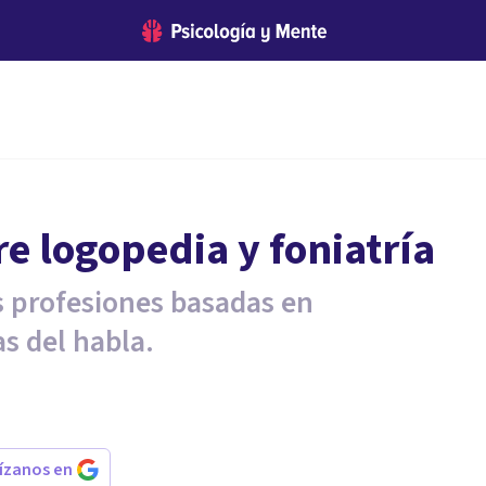
re logopedia y foniatría
as profesiones basadas en
s del habla.
rízanos en