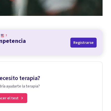
?
ompetencia
Registrarse
ecesito terapia?
ría ayudarte la terapia?
cer el test