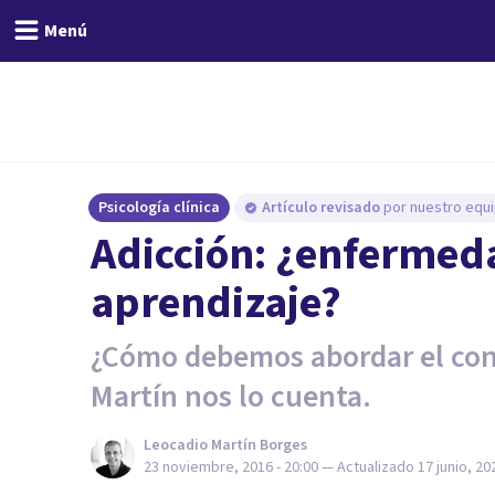
Menú
Psicología clínica
Artículo revisado
por nuestro equi
​Adicción: ¿enfermed
aprendizaje?
¿Cómo debemos abordar el con
Martín nos lo cuenta.
Leocadio Martín Borges
23 noviembre, 2016 - 20:00
— Actualizado
17 junio, 20