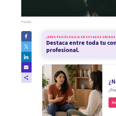
Pexels
¿ERES PSICÓLOGO/A EN
ESTADOS UNIDOS
Destaca entre toda tu c
profesional.
¿N
¿Pod
Ha