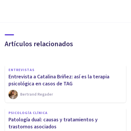
ENTREVISTAS
Entrevista a Alejandro García
Alamán: el miedo a la
incertidumbre
Artículos relacionados
Psicología Y Mente
ENTREVISTAS
Entrevista a Catalina Briñez: así es la terapia
psicológica en casos de TAG
Bertrand Regader
ENTREVISTAS
Juan García-Bouza: «Dar un
PSICOLOGÍA CLÍNICA
espacio a la ansiedad hace que
Patología dual: causas y tratamientos y
se pueda digerir»
trastornos asociados