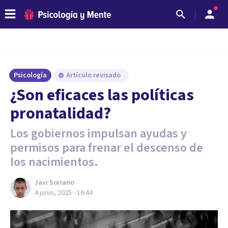
Psicología
Artículo revisado
¿Son eficaces las políticas
pronatalidad?
Los gobiernos impulsan ayudas y
permisos para frenar el descenso de
los nacimientos.
Javi Soriano
4 junio, 2025 - 16:44