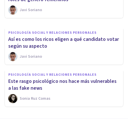
también por sus votantes
Javi Soriano
Javi Soriano
PSICOLOGÍA SOCIAL Y RELACIONES PERSONALES
Así es como los ricos eligen a qué candidato votar
según su aspecto
Javi Soriano
PSICOLOGÍA SOCIAL Y RELACIONES PERSONALES
Este rasgo psicológico nos hace más vulnerables
a las fake news
Sonia Ruz Comas