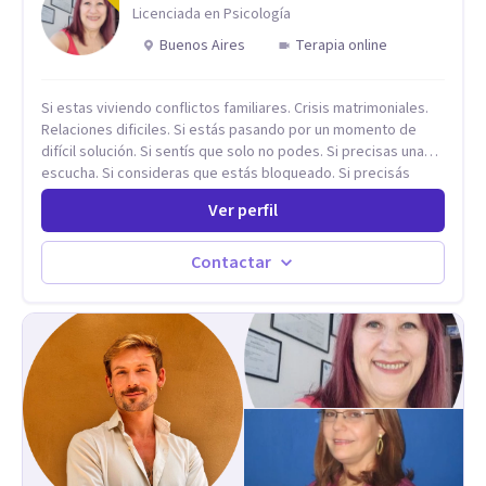
perspectivas interculturales, ecopsicología y el trabajo
Licenciada en Psicología
simbólico con el inconsciente, entendiendo que cada
Buenos Aires
Terapia online
proceso terapéutico es único y requiere una mirada
personalizada.
Si estas viviendo conflictos familiares. Crisis matrimoniales.
Relaciones dificiles. Si estás pasando por un momento de
difícil solución. Si sentís que solo no podes. Si precisas una
escucha. Si consideras que estás bloqueado. Si precisás
comprensión. Si no logras definir proyectos, objetivos,
Ver perfil
sueños, deseos. Si pensás que lo que te pasa no es tan
grave, pero podría ayudar. Si estás en adicciones y tu
intención es hacer algo con lo que te está pasando. No dudes
Contactar
en comunicarte a fin de comenzar a resolver la situación que
está generando esa angustia.