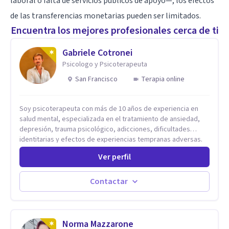
laboral o falta de servicios públicos de apoyo—, los efectos
de las transferencias monetarias pueden ser limitados.
Encuentra los mejores profesionales cerca de ti
Gabriele Cotronei
Psicologo y Psicoterapeuta
San Francisco
Terapia online
Soy psicoterapeuta con más de 10 años de experiencia en
salud mental, especializada en el tratamiento de ansiedad,
depresión, trauma psicológico, adicciones, dificultades
identitarias y efectos de experiencias tempranas adversas.
Ofrezco un espacio terapéutico seguro, confidencial y
Ver perfil
profundamente humano, donde el dolor emocional puede
transformarse en autoconocimiento, regulación emocional y
bienestar. Trabajo desde un enfoque integrativo que combina
Contactar
psicoanálisis, terapia somática y de trauma, psicología
corporal, Mentalization Based Therapy (MBT), hipnoterapia y
respiración neurodinámica, integrando actualmente la
Psicología Analítica Junguiana. Mi abordaje también incorpora
Norma Mazzarone