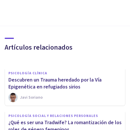
PSICOLOGÍA SOCIAL Y RELACIONES PERSONALES
La gente que consume más
noticias tiende a desarrollar
Hostilidad Política
Artículos relacionados
Javi Soriano
PSICOLOGÍA CLÍNICA
Descubren un Trauma heredado por la Vía
Epigenética en refugiados sirios
Javi Soriano
PSICOLOGÍA SOCIAL Y RELACIONES PERSONALES
Trump es visto como el
PSICOLOGÍA SOCIAL Y RELACIONES PERSONALES
candidato con una
¿Qué es ser una Tradwife? La romantización de los
personalidad más antisocial...
roles de género femeninos