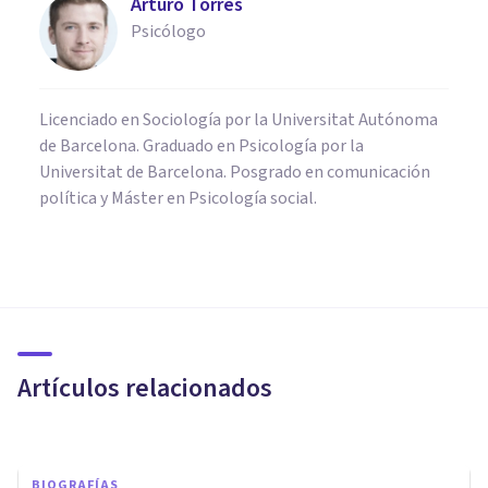
Arturo Torres
Psicólogo
Licenciado en Sociología por la Universitat Autónoma
de Barcelona. Graduado en Psicología por la
Universitat de Barcelona. Posgrado en comunicación
política y Máster en Psicología social.
PSICOLOGÍA
Los valiosos aportes de René
Descartes a la Psicología
Artículos relacionados
Bertrand Regader
BIOGRAFÍAS