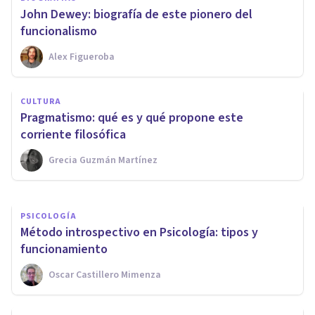
John Dewey: biografía de este pionero del
funcionalismo
Alex Figueroba
CULTURA
¿Qué es la Filosofía de la
CULTURA
Mente? Definición, historia y
Pragmatismo: qué es y qué propone este
aplicaciones
corriente filosófica
Grecia Guzmán Martínez
Grecia Guzmán Martínez
PSICOLOGÍA
Método introspectivo en Psicología: tipos y
funcionamiento
Oscar Castillero Mimenza