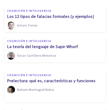
COGNICIÓN E INTELIGENCIA
Los 12 tipos de falacias formales (y ejemplos)
Arturo Torres
COGNICIÓN E INTELIGENCIA
Inteligencia lingüística: ¿qué
COGNICIÓN E INTELIGENCIA
es y cómo se puede mejorar?
​La teoría del lenguaje de Sapir-Whorf
Oscar Castillero Mimenza
Arturo Torres
COGNICIÓN E INTELIGENCIA
Prelectura: qué es, características y funciones
Nahum Montagud Rubio