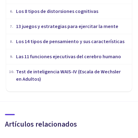
Los 8 tipos de distorsiones cognitivas
6
.
13 juegos y estrategias para ejercitar la mente
7
.
Los 14 tipos de pensamiento y sus características
8
.
Las 11 funciones ejecutivas del cerebro humano
9
.
Test de inteligencia WAIS-IV (Escala de Wechsler
10
.
en Adultos)
COGNICIÓN E INTELIGENCIA
Los 15 tipos de falacias lógicas
y argumentativas
Artículos relacionados
Adrián Triglia