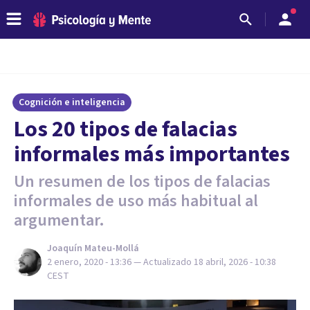
Cognición e inteligencia
Los 20 tipos de falacias
informales más importantes
Un resumen de los tipos de falacias
informales de uso más habitual al
argumentar.
Joaquín Mateu-Mollá
2 enero, 2020 - 13:36
— Actualizado
18 abril, 2026 - 10:38
CEST