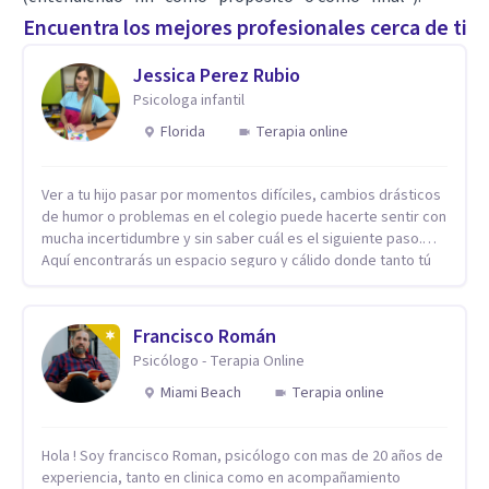
Encuentra los mejores profesionales cerca de ti
Jessica Perez Rubio
Psicologa infantil
Florida
Terapia online
Ver a tu hijo pasar por momentos difíciles, cambios drásticos
de humor o problemas en el colegio puede hacerte sentir con
mucha incertidumbre y sin saber cuál es el siguiente paso.
Aquí encontrarás un espacio seguro y cálido donde tanto tú
como tus hijos se sentirán realmente escuchados,
comprendidos y apoyados para recuperar la tranquilidad en
casa. Me especializo en guiar a familias a través de
Francisco Román
herramientas prácticas y dinámicas adaptadas a la edad de
Psicólogo - Terapia Online
cada menor, dejando de lado las etiquetas y los tecnicismos.
Mi forma de trabajar se centra en entender las emociones
Miami Beach
Terapia online
que hay detrás del comportamiento, ayudándoles a
desarrollar la confianza necesaria para superar sus retos y
Hola ! Soy francisco Roman, psicólogo con mas de 20 años de
fortaleciendo la comunicación entre ustedes. Acompaño a
experiencia, tanto en clinica como en acompañamiento
niños y adolescentes que están lidiando con la ansiedad, la