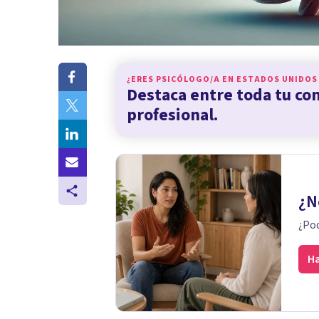
¿ERES PSICÓLOGO/A EN
ESTADOS UNIDOS
Destaca entre toda tu c
profesional.
¿N
¿Pod
Ha