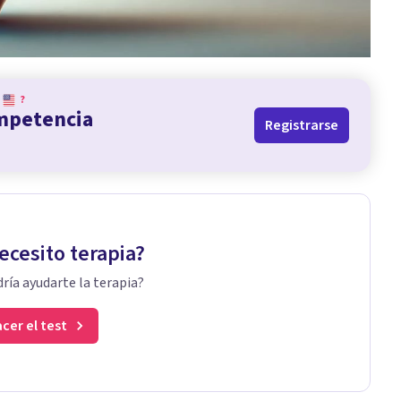
?
ompetencia
Registrarse
ecesito terapia?
ría ayudarte la terapia?
cer el test