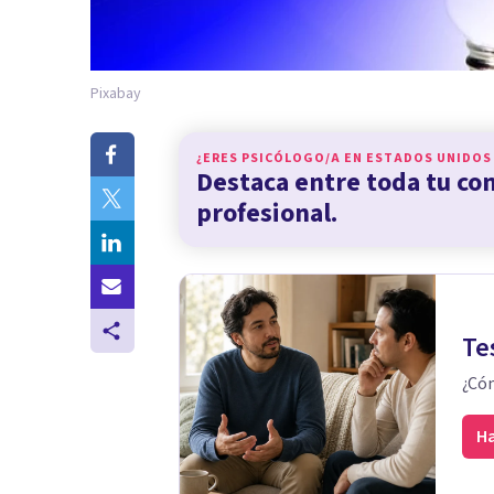
Pixabay
¿ERES PSICÓLOGO/A EN
ESTADOS UNIDOS
Destaca entre toda tu c
profesional.
Te
¿Cóm
Ha