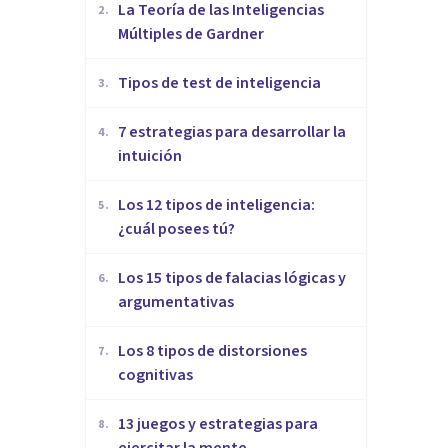
La Teoría de las Inteligencias
2
.
Múltiples de Gardner
​Tipos de test de inteligencia
3
.
7 estrategias para desarrollar la
4
.
intuición
Los 12 tipos de inteligencia:
5
.
¿cuál posees tú?
Los 15 tipos de falacias lógicas y
6
.
argumentativas
Los 8 tipos de distorsiones
7
.
cognitivas
13 juegos y estrategias para
8
.
ejercitar la mente