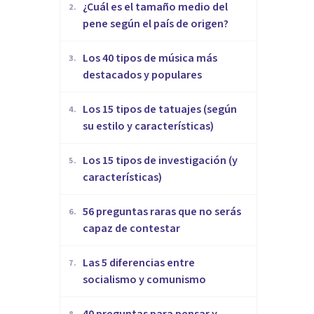
¿Cuál es el tamaño medio del
2
.
pene según el país de origen?
Los 40 tipos de música más
3
.
destacados y populares
Los 15 tipos de tatuajes (según
4
.
su estilo y características)
Los 15 tipos de investigación (y
5
.
características)
56 preguntas raras que no serás
6
.
capaz de contestar
Las 5 diferencias entre
7
.
socialismo y comunismo
40 preguntas para pensar y