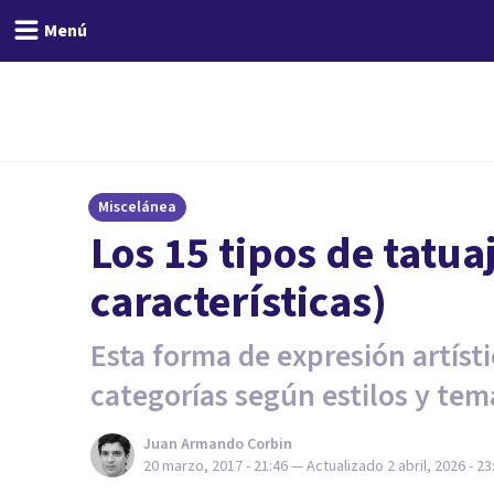
Menú
Miscelánea
Los 15 tipos de tatua
características)
Esta forma de expresión artísti
categorías según estilos y tem
Juan Armando Corbin
20 marzo, 2017 - 21:46
— Actualizado
2 abril, 2026 - 23