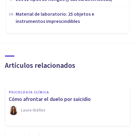
Material de laboratorio: 25 objetos e
10
.
instrumentos imprescindibles
PSICOLOGÍA CLÍNICA
Depresión exógena: definición,
causas y síntomas
Artículos relacionados
Arturo Torres
PSICOLOGÍA CLÍNICA
Cómo afrontar el duelo por suicidio
Laura Ibáñez
PSICOLOGÍA CLÍNICA
Depresión por muerte de un