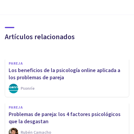
Relaciones de pareja
disfuncionales: 10 señales de
alerta
Artículos relacionados
El Prado Psicólogos
PAREJA
Los beneficios de la psicología online aplicada a
los problemas de pareja
Psonríe
PAREJA
Los conflictos de pareja dan la
PAREJA
oportunidad de fortalecer la
Problemas de pareja: los 4 factores psicológicos
relación
que la desgastan
Rubén Camacho