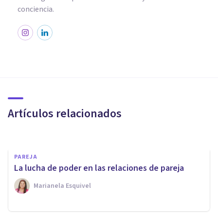
conciencia.
PAREJA
7 consejos para superar el
divorcio
Artículos relacionados
Psicología Y Mente
PAREJA
​La lucha de poder en las relaciones de pareja
Marianela Esquivel