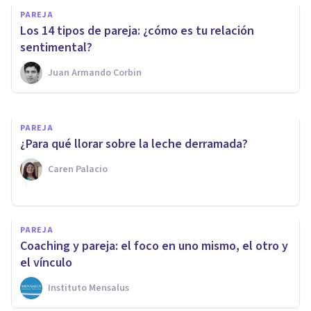
PAREJA
PAREJA
¿Cómo mejorar la relación ante
​Los 14 tipos de pareja: ¿cómo es tu relación
los problemas de pareja?
sentimental?
Juan Armando Corbin
Adhara Psicología
PAREJA
¿Para qué llorar sobre la leche derramada?
Caren Palacio
PAREJA
Coaching y pareja: el foco en uno mismo, el otro y
el vínculo
Instituto Mensalus