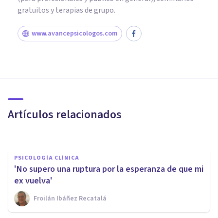
gratuitos y terapias de grupo.
www.avancepsicologos.com
PAREJA
¿Cómo superar una ruptura de
pareja?
Artículos relacionados
Miguel Ángel Rizaldos
PSICOLOGÍA CLÍNICA
'No supero una ruptura por la esperanza de que mi
ex vuelva'
Froilán Ibáñez Recatalá
PSICOLOGÍA CLÍNICA
Los 9 errores comunes al