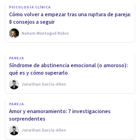
PSICOLOGÍA CLÍNICA
intentar superar una ruptura
Cómo volver a empezar tras una ruptura de pareja:
de pareja
8 consejos a seguir
Nahum Montagud Rubio
Tomás Santa Cecilia
PAREJA
Síndrome de abstinencia emocional (o amoroso):
qué es y cómo superarlo
Jonathan García-Allen
PAREJA
Amor y enamoramiento: 7 investigaciones
sorprendentes
Jonathan García-Allen