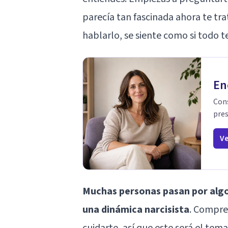
parecía tan fascinada ahora te tra
hablarlo, se siente como si todo t
En
Cons
pres
Ve
Muchas personas pasan por algo 
una dinámica narcisista
. Compre
cuidarte, así que este será el te