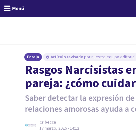
Menú
Pareja
Artículo revisado
por nuestro equipo editorial
Rasgos Narcisistas en
pareja: ¿cómo cuidar
Saber detectar la expresión de 
relaciones amorosas ayuda a c
Cribecca
17 marzo, 2026 - 14:12