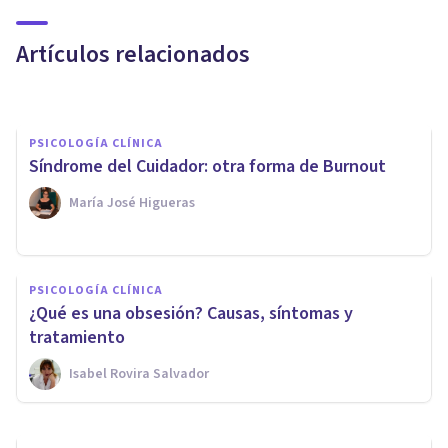
qué sirve la ansiedad?
Artículos relacionados
Eduardo Torrecillas Rivera
PSICOLOGÍA CLÍNICA
​Síndrome del Cuidador: otra forma de Burnout
María José Higueras
PSICOLOGÍA
​Psicólogos low cost: terapeutas
PSICOLOGÍA CLÍNICA
a bajo coste, una nueva y
¿Qué es una obsesión? Causas, síntomas y
preocupante moda
tratamiento
Isabel Rovira Salvador
Francis Castel