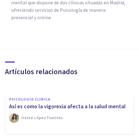
mental que dispone de dos clínicas situadas en Madrid,
ofreciendo servicios de Psicología de manera
presencial y online.
PSICOLOGÍA SOCIAL Y RELACIONES PERSONALES
El deseo de Complacer
Constantemente: ¿negativo a
largo plazo?
Artículos relacionados
Tomás Santa Cecilia
PSICOLOGÍA CLÍNICA
Así es como la vigorexia afecta a la salud mental
Iratxe López Fuentes