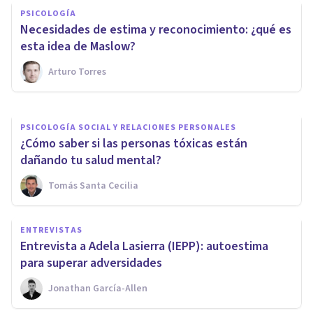
PSICOLOGÍA SOCIAL Y RELACIONES PERSONALES
PSICOLOGÍA
Qué es la Aceptación Radical y
Necesidades de estima y reconocimiento: ¿qué es
cómo practicarla
esta idea de Maslow?
Arturo Torres
Esther Tomás Ruiz
PSICOLOGÍA SOCIAL Y RELACIONES PERSONALES
¿Cómo saber si las personas tóxicas están
dañando tu salud mental?
Tomás Santa Cecilia
ENTREVISTAS
Entrevista a Adela Lasierra (IEPP): autoestima
para superar adversidades
Jonathan García-Allen