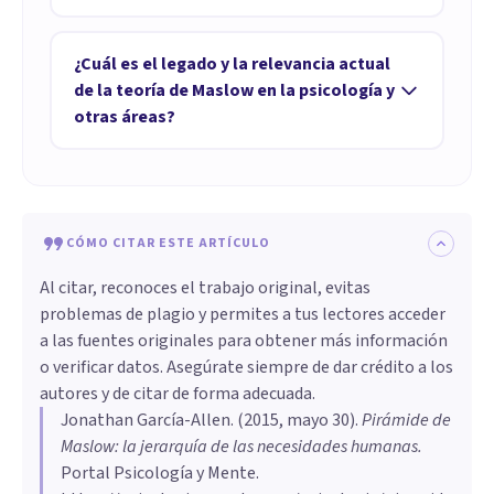
universales, las cuales pueden ordenarse
La autorrealización es considerada un nivel
según su importancia para nuestro bienestar.
abstracto porque tiene que ver con objetivos
¿Cuál es el legado y la relevancia actual
Según su teoría, esta jerarquía nos permite
altamente abstractos que no se consiguen
de la teoría de Maslow en la psicología y
comprender mejor qué nos motiva y cómo
con acciones concretas, sino con cadenas de
otras áreas?
cubrir las distintas necesidades para mejorar
acciones que se producen durante periodos
el desarrollo personal y la autorrealización.
La pirámide de Maslow representa un aporte
relativamente largos. Además, cada individuo
importante en un cambio de visión dentro de
tendrá necesidades de autorrealización
la psicología al establecer una tercera fuerza
diferentes y personalizadas, lo que dificulta su
CÓMO CITAR ESTE ARTÍCULO
en la profesión, distinta del psicoanálisis y el
definición precisa.
conductismo. Su enfoque estudia las
Al citar, reconoces el trabajo original, evitas
motivaciones y patrones de conducta no
problemas de plagio y permites a tus lectores acceder
vinculados a trastornos mentales, mostrando
a las fuentes originales para obtener más información
que la psicología no se limita a la salud
o verificar datos. Asegúrate siempre de dar crédito a los
mental. Además, su teoría ha sido un primer
autores y de citar de forma adecuada.
Jonathan García-Allen
intento de estudiar el bien común,
. (
2015, mayo 30
).
Pirámide de
Maslow: la jerarquía de las necesidades humanas
.
considerando elementos contextuales
Portal Psicología y Mente.
prioritarios para todas las personas.