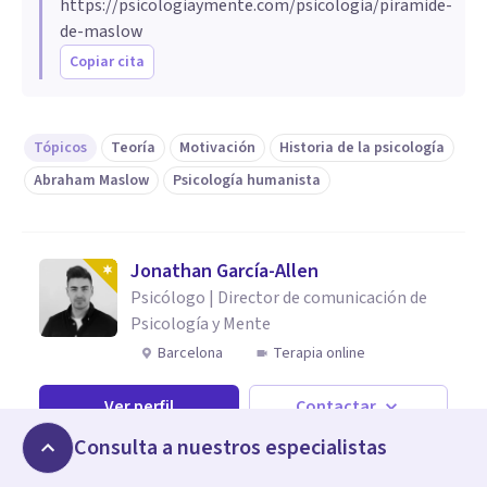
https://psicologiaymente.com/psicologia/piramide-
Fuera de la psicología, ha tenido gran
de-maslow
repercusión en el mundo empresarial
Copiar cita
(especialmente en marketing y recursos
humanos) y en el deporte, pues su jerarquía de
necesidades facilita la elaboración de planes
Tópicos
Teoría
Motivación
Historia de la psicología
motivacionales y productos atractivos según
Abraham Maslow
Psicología humanista
el tipo de personas objetivo. Aunque la teoría
requiere de mayor investigación científica,
sigue siendo un referente inicial para estudiar
Jonathan García-Allen
la motivación humana.
Psicólogo | Director de comunicación de
Psicología y Mente
Barcelona
Terapia online
Ver perfil
Contactar
Consulta a nuestros especialistas
Jonathan García-Allen
(Reus, 1983) es Graduado en