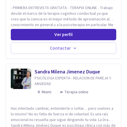
- PRIMERA ENTREVISTA GRATUITA - TERAPIA ONLINE - Trabajo
desde el marco de la terapia cognitivo conductual ya que
creo que la ciencia es el mejor método de aproximación al
conocimiento en general y a la psicoterapia en particular. Me
interesan los procesos de cambio conductual por los que una
Ver perfil
persona pueda alcanzar sus objetivos, transitando,
aceptando y modificando sus patrones cognitivos y
emocionales. Abordo patologías específicas como trastornos
Contactar
de ansiedad y del ánimo, y también crisis vitales y procesos
de crecimiento personal.
Sandra Milena Jimenez Duque
PSICÓLOGA EXPERTA - RELACION DE PAREJA Y
ANSIEDAD
Miami
Terapia online
Has intentado cambiar, entenderte o soltar… pero vuelves a
lo mismo? No es falta de fuerza ni de voluntad. Es una raíz
emocional no resuelta que sigue dirigiendo tu vida. La Dra.
Sandra Milena Jiménez Duque es psicóloga clínica con más de