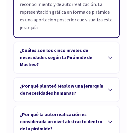
reconocimiento y de autorrealización. La
representación gráfica en forma de pirámide
es una aportación posterior que visualiza esta
jerarquía.
¿Cuáles son los cinco niveles de
necesidades según la Pirámide de
Maslow?
Los cinco niveles de necesidades según la
Pirámide de Maslow son: 1. Necesidades
¿Por qué planteó Maslow una jerarquía
fisiológicas 2. Necesidades de seguridad 3.
de necesidades humanas?
Necesidades de afiliación 4. Necesidades de
Maslow planteó una jerarquía de necesidades
reconocimiento 5. Necesidades de
humanas porque creía que nuestras acciones
¿Por qué la autorrealización es
autorrealización
nacen de la motivación dirigida hacia el
considerada un nivel abstracto dentro
objetivo de cubrir ciertas necesidades
de la pirámide?