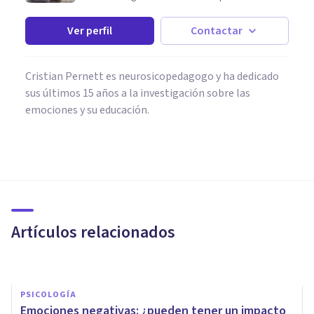
Ver perfil
Contactar
Cristian Pernett es neurosicopedagogo y ha dedicado
sus últimos 15 años a la investigación sobre las
emociones y su educación.
PSICOLOGÍA
Emociones neutras: qué son,
para qué sirven y cómo nos
afectan
Artículos relacionados
Mario Arrimada
PSICOLOGÍA
Emociones negativas: ¿pueden tener un impacto