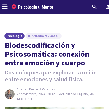
Psicología
Artículo revisado
Biodescodificación y
Psicosomática: conexión
entre emoción y cuerpo
Dos enfoques que exploran la unión
entre emociones y salud física.
Cristian Pernett Villadiego
27 noviembre, 2024 - 20:42
— Actualizado
14 junio, 2026 -
14:49
CEST