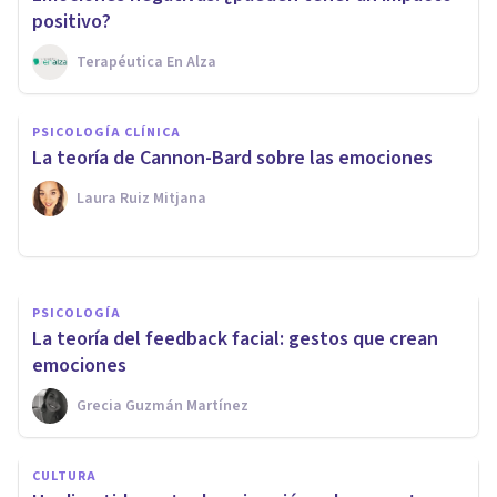
positivo?
Terapéutica En Alza
PSICOLOGÍA
Efecto de Mera Exposición: qué
PSICOLOGÍA CLÍNICA
es y cómo se expresa en
La teoría de Cannon-Bard sobre las emociones
psicología
Laura Ruiz Mitjana
Laura Ruiz Mitjana
PSICOLOGÍA
La teoría del feedback facial: gestos que crean
emociones
Grecia Guzmán Martínez
CULTURA