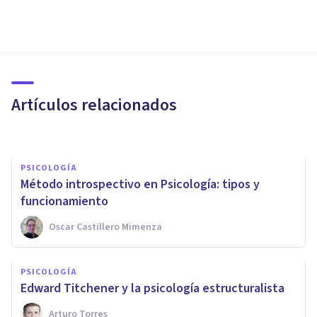
PSICOLOGÍA SOCIAL Y RELACIONES PERSONALES
​Kurt Lewin y la Teoría del
Campo: el nacimiento de la
psicología social
Artículos relacionados
Arturo Torres
PSICOLOGÍA
Método introspectivo en Psicología: tipos y
funcionamiento
Oscar Castillero Mimenza
PSICOLOGÍA CLÍNICA
La proyección: cuando
PSICOLOGÍA
criticamos a los demás,
Edward Titchener y la psicología estructuralista
hablamos de nosotros
Arturo Torres