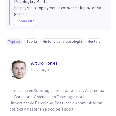
Psicología y Mente.
una aplicación práctica enfocada en la auto-
https://psicologiaymente.com/psicologia/teoria-
conciencia y la resolución de conflictos
gestalt
emocionales.
Copiar cita
Tópicos
Teoría
Historia de la psicología
Gestalt
Arturo Torres
Psicólogo
Licenciado en Sociología por la Universitat Autónoma
de Barcelona. Graduado en Psicología por la
Universitat de Barcelona. Posgrado en comunicación
política y Máster en Psicología social.