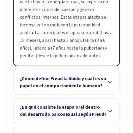
que la libido, o energía sexual, se expresa en
diferentes zonas del cuerpo y genera
conflictos internos. Estas etapas afectan el
inconsciente y moldean la personalidad
adulta. Las principales etapas son: oral (hasta
18 meses), anal (hasta 3 años), fálica (3 a 6
años), latencia (7 años hasta la pubertad) y
genital (desde la pubertad en adelante).
¿Cómo define Freud la libido y cuál es su
papel en el comportamiento humano?
Freud define la libido como la energía vital
que mueve el comportamiento del ser
¿En qué consiste la etapa oral dentro
humano. Esta energía impulsa las tendencias
del desarrollo psicosexual según Freud?
hacia ciertos objetivos a corto plazo, pero
La etapa oral abarca aproximadamente los
también obliga a reprimir algunas para no