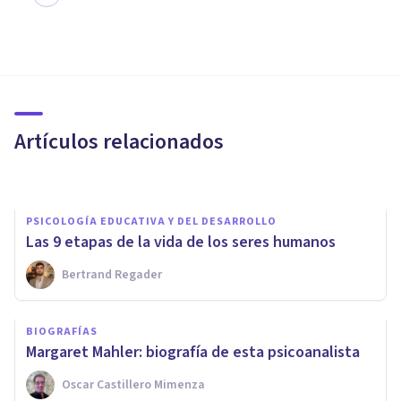
PSICOLOGÍA
Análisis Transaccional: la
teoría propuesta por Eric
Berne
Artículos relacionados
Juan Armando Corbin
PSICOLOGÍA EDUCATIVA Y DEL DESARROLLO
Las 9 etapas de la vida de los seres humanos
Bertrand Regader
PSICOLOGÍA EDUCATIVA Y DEL DESARROLLO
Psicología evolutiva: qué es, y
BIOGRAFÍAS
principales autores y teorías
Margaret Mahler: biografía de esta psicoanalista
Oscar Castillero Mimenza
Oscar Castillero Mimenza