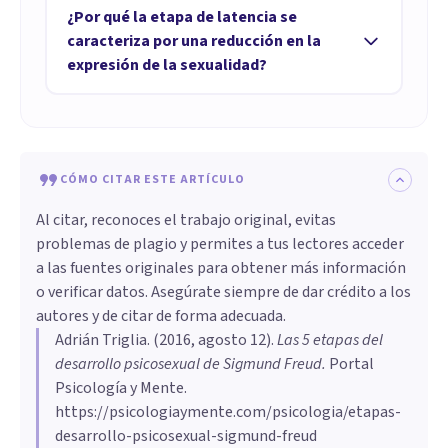
continúa en adelante, y está vinculada a los
¿Por qué la etapa de latencia se
ajusta a la epistemología científica actual, lo
cambios físicos de la adolescencia. En esta
caracteriza por una reducción en la
que limita la utilidad práctica de esta teoría
fase, el deseo sexual se vuelve tan intenso que
expresión de la sexualidad?
para explicar o predecir problemas reales de
no se puede reprimir como antes. La zona
sexualidad o socialización. Por eso, esta
La etapa de latencia se caracteriza por una
erógena es otra vez la de los genitales, pero
teoría no sirve para detectar señales de
congelación de las experimentaciones en
ahora se expresan a través de vínculos más
alarma sobre el desarrollo correcto de niños
materia de sexualidad, en parte debido a los
abstractos y simbólicos, basados en el
o adolescentes ni para atribuir trastornos
CÓMO CITAR ESTE ARTÍCULO
castigos y amonestaciones recibidas por los
consenso y el apego. Por eso, esta etapa
mentales a estos mecanismos.
niños. Por eso Freud describía esta fase como
Al citar, reconoces el trabajo original, evitas
representa el nacimiento de la sexualidad
un periodo en el que la sexualidad queda más
problemas de plagio y permites a tus lectores acceder
adulta, en contraste con las anteriores, que se
camuflada que en las etapas anteriores.
a las fuentes originales para obtener más información
relacionaban con gratificaciones
Además, esta etapa está asociada a la
o verificar datos. Asegúrate siempre de dar crédito a los
instantáneas.
aparición del pudor y la vergüenza
autores y de citar de forma adecuada.
Adrián Triglia
relacionados con la sexualidad.
. (
2016, agosto 12
).
Las 5 etapas del
desarrollo psicosexual de Sigmund Freud
.
Portal
Psicología y Mente.
https://psicologiaymente.com/psicologia/etapas-
desarrollo-psicosexual-sigmund-freud