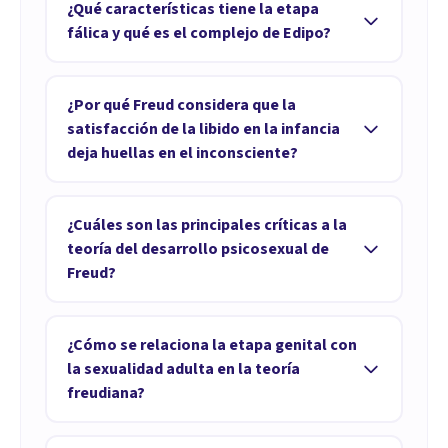
primeros 18 meses de vida. En esta fase la
¿Qué características tiene la etapa
entrar en conflicto con el entorno. La libido
boca es la principal zona donde el bebé busca
fálica y qué es el complejo de Edipo?
está presente desde las primeras semanas de
placer y explora el entorno, por eso tienden a
vida y va más allá de la función reproductiva,
La etapa fálica dura entre los 3 y 6 años, y la
"morderlo" todo. Si se impide que usen la
incluyendo todas las motivaciones que el
zona erógena asociada es la de los genitales.
¿Por qué Freud considera que la
boca para satisfacerse, puede quedar fijada
individuo tiende a reprimir.
En esta fase el placer principal es orinar y se
satisfacción de la libido en la infancia
una dificultad en el inconsciente, según Freud.
empieza a sentir curiosidad por las diferencias
deja huellas en el inconsciente?
entre niños y niñas. El complejo de Edipo es
Freud sostiene que el modo en que se
una atracción que los niños varones sienten
satisface la libido durante la infancia deja
¿Cuáles son las principales críticas a la
hacia la madre y celos o miedo hacia el padre,
unas huellas en el inconsciente que se harán
teoría del desarrollo psicosexual de
según Freud. En cuanto a las niñas, Freud
notar en la vida adulta. Si un niño no puede
Freud?
adaptó esta idea para ellas, y más tarde Carl
satisfacer estas tendencias por factores
Jung propuso el complejo de Electra como
La teoría del desarrollo psicosexual ha sido
externos, como las reprimendas de sus
contraparte femenina.
criticada porque Freud basaba sus ideas en la
¿Cómo se relaciona la etapa genital con
padres, se genera una fijación relacionada con
interpretación de casos clínicos y símbolos,
la sexualidad adulta en la teoría
una zona erógena específica. Estas fijaciones
sin establecer hipótesis comprobables ni
freudiana?
marcan la manera en que el inconsciente
realizar experimentos rigurosos. Además, se
influirá en la persona en su vida futura.
La etapa genital aparece con la pubertad y
considera que el psicoanálisis freudiano no se