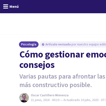
Menú
Psicología
Artículo revisado
por nuestro equipo edito
Cómo gestionar emoc
consejos
Varias pautas para afrontar l
más constructivo posible.
Oscar Castillero Mimenza
21 junio, 2018 - 00:10
— Actualizado
10 julio, 2025 - 07: