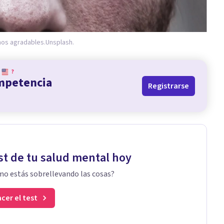
os agradables.
Unsplash.
?
ompetencia
Registrarse
st de tu salud mental hoy
o estás sobrellevando las cosas?
cer el test